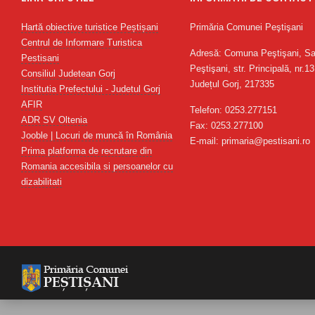
Hartă obiective turistice Peștișani
Primăria Comunei Peştişani
Centrul de Informare Turistica
Adresă: Comuna Peştişani, Sa
Pestisani
Peştişani, str. Principală, nr.13
Consiliul Judetean Gorj
Județul Gorj, 217335
Institutia Prefectului - Judetul Gorj
AFIR
Telefon: 0253.277151
ADR SV Oltenia
Fax: 0253.277100
Jooble | Locuri de muncă în România
E-mail: primaria@pestisani.ro
Prima platforma de recrutare din
Romania accesibila si persoanelor cu
dizabilitati