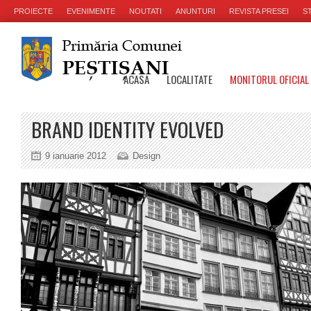
PROIECTE
EVENIMENTE
NOUTATI
ANUNTURI
REVISTA PRESEI
ST
ACASA
LOCALITATE
MONITORUL OFICIAL
BRAND IDENTITY EVOLVED
9 ianuarie 2012
Design