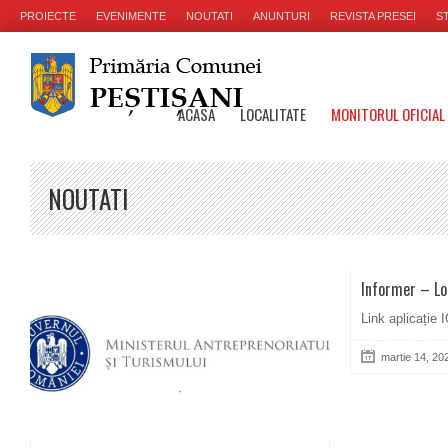
PROIECTE
EVENIMENTE
NOUTATI
ANUNTURI
REVISTA PRESEI
ST
ACASA
LOCALITATE
MONITORUL OFICIAL
NOUTATI
Informer – Lo
Link aplicație
martie 14, 20