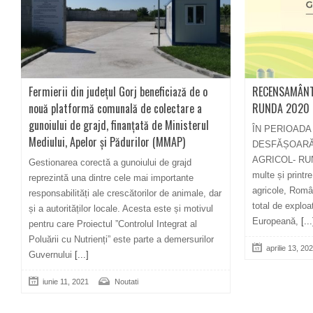
Fermierii din județul Gorj beneficiază de o
RECENSAMÂNT
nouă platformă comunală de colectare a
RUNDA 2020
gunoiului de grajd, finanțată de Ministerul
ÎN PERIOADA 
Mediului, Apelor și Pădurilor (MMAP)
DESFĂȘOAR
AGRICOL- RUND
Gestionarea corectă a gunoiului de grajd
multe și printr
reprezintă una dintre cele mai importante
agricole, Româ
responsabilități ale crescătorilor de animale, dar
total de exploa
și a autorităților locale. Acesta este și motivul
Europeană,
[...
pentru care Proiectul ”Controlul Integrat al
Poluării cu Nutrienți” este parte a demersurilor
aprilie 13, 20
Guvernului
[...]
iunie 11, 2021
Noutati