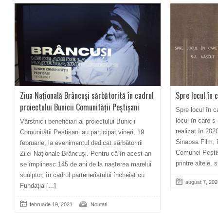
Ziua Națională Brâncuși sărbătorită în cadrul
Spre locul în
proiectului Bunicii Comunității Peștișani
Spre locul în
locul în care 
Vârstnicii beneficiari ai proiectului Bunicii
realizat în 20
Comunității Peștișani au participat vineri, 19
Sinapsa Film, 
februarie, la evenimentul dedicat sărbătoririi
Comunei Pești
Zilei Naționale Brâncuși. Pentru că în acest an
printre altele, 
se împlinesc 145 de ani de la nașterea marelui
sculptor, în cadrul parteneriatului încheiat cu
august 7, 202
Fundația
[...]
februarie 19, 2021
Noutati