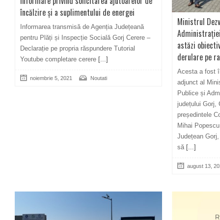
Informare privind solicitarea ajutoarelor de
încălzire și a suplimentului de energei
Ministrul Dezvo
Informarea transmisă de Agenția Județeană
Administrației
pentru Plăți și Inspecție Socială Gorj Cerere –
astăzi obiectiv
Declarație pe propria răspundere Tutorial
derulare pe r
Youtube completare cerere
[...]
Acesta a fost î
noiembrie 5, 2021
Noutati
adjunct al Minis
Publice și Admi
județului Gorj
președintele C
Mihai Popescu ș
Județean Gorj,
să
[...]
august 13, 2