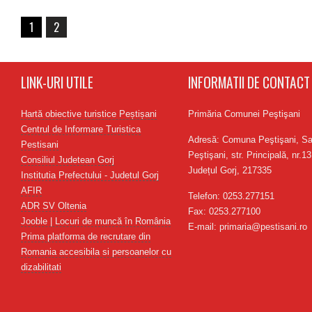
1
2
LINK-URI UTILE
INFORMATII DE CONTACT
Hartă obiective turistice Peștișani
Primăria Comunei Peştişani
Centrul de Informare Turistica
Adresă: Comuna Peştişani, Sa
Pestisani
Peştişani, str. Principală, nr.13
Consiliul Judetean Gorj
Județul Gorj, 217335
Institutia Prefectului - Judetul Gorj
AFIR
Telefon: 0253.277151
ADR SV Oltenia
Fax: 0253.277100
Jooble | Locuri de muncă în România
E-mail: primaria@pestisani.ro
Prima platforma de recrutare din
Romania accesibila si persoanelor cu
dizabilitati