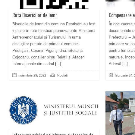
Ruta Bisericilor de lemn
Compensare e
Bisericile de lemn din comuna Peștișani au fost
În documente d
incluse în rute turistice promovate de Ministerul
documentele su
Antreprenoriatului și Turismului În urma
Prefectului – J
discuțiilor purtate de primarul comunei
prin care se poa
Peștișani, Cosmin Pigui și dna. Steliana
pentru furnizar
Cojocariu, consilier birou Relații și Afaceri
naturale, înce
Internaționale din cadrul
[...]
Adresă
[...]
noiembrie 29, 2022
Noutati
februarie 24,