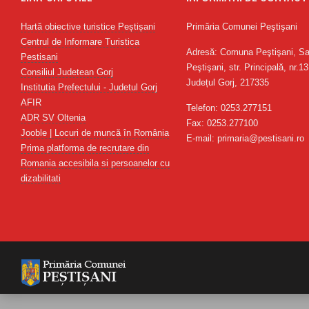
Hartă obiective turistice Peștișani
Primăria Comunei Peştişani
Centrul de Informare Turistica
Adresă: Comuna Peştişani, Sa
Pestisani
Peştişani, str. Principală, nr.13
Consiliul Judetean Gorj
Județul Gorj, 217335
Institutia Prefectului - Judetul Gorj
AFIR
Telefon: 0253.277151
ADR SV Oltenia
Fax: 0253.277100
Jooble | Locuri de muncă în România
E-mail: primaria@pestisani.ro
Prima platforma de recrutare din
Romania accesibila si persoanelor cu
dizabilitati