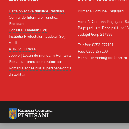
Hartă obiective turistice Peștișani
Primăria Comunei Peştişani
Centrul de Informare Turistica
Adresă: Comuna Peştişani, Sa
Pestisani
Peştişani, str. Principală, nr.13
Consiliul Judetean Gorj
Județul Gorj, 217335
Institutia Prefectului - Judetul Gorj
AFIR
Telefon: 0253.277151
ADR SV Oltenia
Fax: 0253.277100
Jooble | Locuri de muncă în România
E-mail: primaria@pestisani.ro
Prima platforma de recrutare din
Romania accesibila si persoanelor cu
dizabilitati