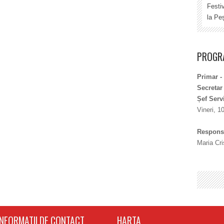
Festi
la Peș
PROGRA
Primar -
Secretar
Șef Serv
Vineri, 1
Responsa
Maria Cri
INFORMATII DE CONTACT
HARTA