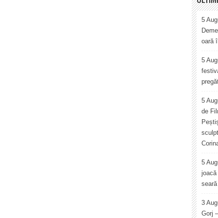
5 Augu
Demet
oară 
5 Augu
festiv
pregăt
5 Aug
de Fi
Pești
sculp
Corin
5 Aug
joacă 
seară 
3 Aug
Gorj 