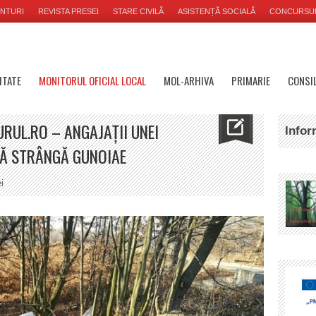
NTURI
REVISTA PRESEI
STARE CIVILĂ
ASISTENȚĂ SOCIALĂ
CONCURSU
ITATE
MONITORUL OFICIAL LOCAL
MOL-ARHIVA
PRIMARIE
CONSIL
URUL.RO – ANGAJAȚII UNEI
Infor
 SĂ STRÂNGĂ GUNOIAE
i