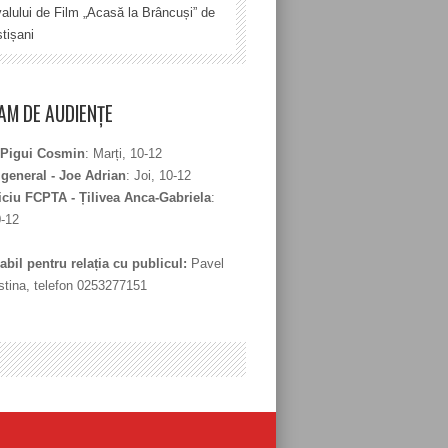
valului de Film „Acasă la Brâncuși” de
tișani
M DE AUDIENȚE
 Pigui Cosmin
: Marți, 10-12
 general - Joe Adrian
: Joi, 10-12
iciu FCPTA - Țilivea Anca-Gabriela
:
0-12
bil pentru relația cu publicul:
Pavel
stina, telefon 0253277151