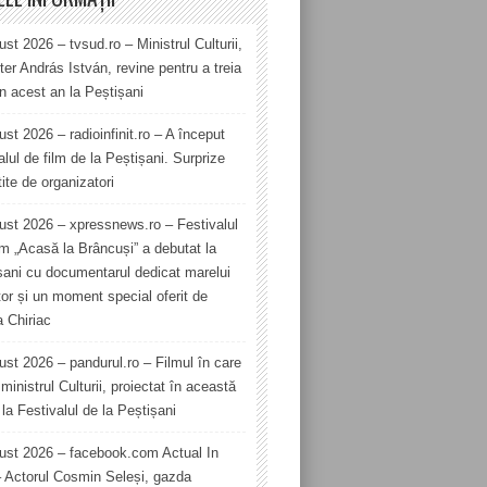
st 2026 – tvsud.ro – Ministrul Culturii,
er András István, revine pentru a treia
în acest an la Peștișani
st 2026 – radioinfinit.ro – A început
alul de film de la Peștișani. Surprize
ite de organizatori
ust 2026 – xpressnews.ro – Festivalul
lm „Acasă la Brâncuși” a debutat la
șani cu documentarul dedicat marelui
tor și un moment special oferit de
a Chiriac
ust 2026 – pandurul.ro – Filmul în care
ministrul Culturii, proiectat în această
la Festivalul de la Peștișani
ust 2026 – facebook.com Actual In
– Actorul Cosmin Seleși, gazda