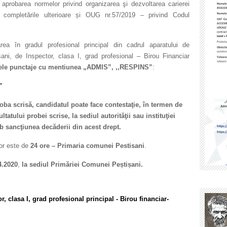
 aprobarea normelor privind organizarea şi dezvoltarea carierei
 şi completările ulterioare și OUG nr.57/2019 – privind Codul
a în gradul profesional principal din cadrul aparatului de
șani, de Inspector, clasa I, grad profesional – Birou Financiar
rele punctaje cu mentiunea „ADMIS”, ,,RESPINS”
:
”
roba scrisă, candidatul poate face contestaţie, în termen de
ltatului probei scrise, la sediul autorităţii sau instituţiei
 sancţiunea decăderii din acest drept.
lor este de
24 ore – Primaria comunei Pestisani
.
4.2020
,
la sediul Primăriei Comunei Peștișani.
 clasa I, grad profesional principal - Birou financiar-