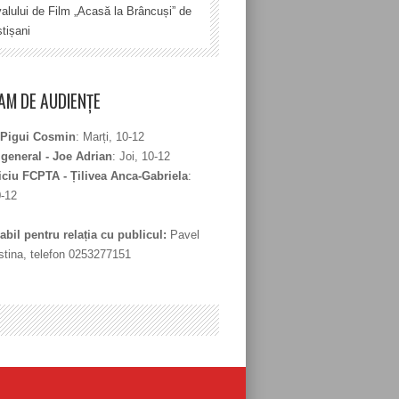
valului de Film „Acasă la Brâncuși” de
tișani
M DE AUDIENȚE
 Pigui Cosmin
: Marți, 10-12
 general - Joe Adrian
: Joi, 10-12
iciu FCPTA - Țilivea Anca-Gabriela
:
0-12
bil pentru relația cu publicul:
Pavel
stina, telefon 0253277151