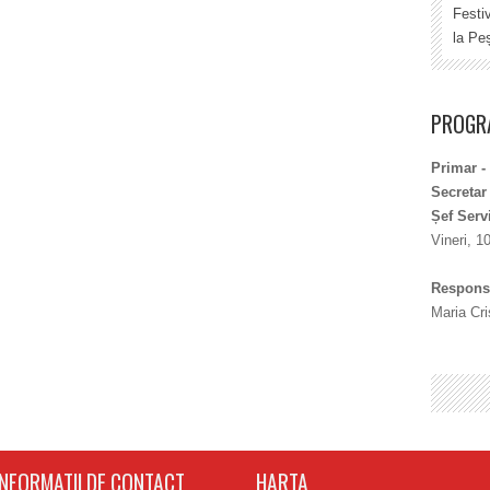
Festi
la Peș
PROGRA
Primar -
Secretar
Șef Serv
Vineri, 1
Responsa
Maria Cri
INFORMATII DE CONTACT
HARTA