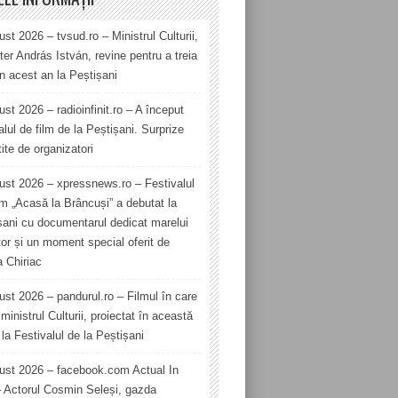
st 2026 – tvsud.ro – Ministrul Culturii,
er András István, revine pentru a treia
în acest an la Peștișani
st 2026 – radioinfinit.ro – A început
alul de film de la Peștișani. Surprize
ite de organizatori
ust 2026 – xpressnews.ro – Festivalul
lm „Acasă la Brâncuși” a debutat la
șani cu documentarul dedicat marelui
tor și un moment special oferit de
a Chiriac
ust 2026 – pandurul.ro – Filmul în care
ministrul Culturii, proiectat în această
la Festivalul de la Peștișani
ust 2026 – facebook.com Actual In
– Actorul Cosmin Seleși, gazda