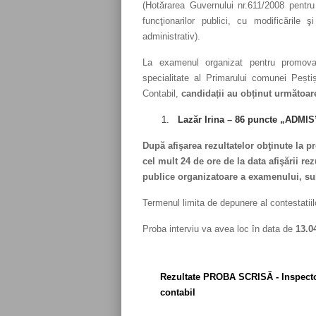
(Hotărarea Guvernului nr.611/2008 pentru
funcţionarilor publici, cu modificările
administrativ).
La examenul organizat pentru promovare
specialitate al Primarului comunei Pești
Contabil,
candidații au obținut următoa
Lazăr Irina – 86 puncte „ADMIS
După afişarea rezultatelor obţinute la p
cel mult 24 de ore de la data afişării rezu
publice organizatoare a examenului, sub
Termenul limita de depunere al contestatii
Proba interviu va avea loc în data de
13.0
Rezultate PROBA SCRISĂ - Inspector,
contabil