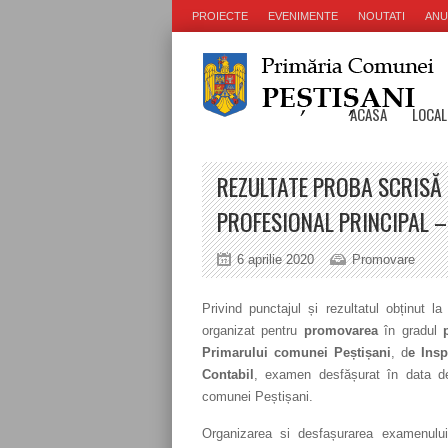
PROIECTE
EVENIMENTE
NOUTATI
ANU
ACASA
LOCAL
REZULTATE PROBA SCRISĂ 
PROFESIONAL PRINCIPAL –
6 aprilie 2020
Promovare
Privind punctajul și rezultatul obținut l
organizat pentru
promovarea
în gradul
Primarului comunei Peștișani
, d
e Insp
Contabil
, examen desfășurat în data 
comunei Peștișani.
Organizarea si desfașurarea examenului