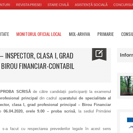
NTURI
REVISTA PRESEI
STARE CIVILĂ
ASISTENȚĂ SOCIALĂ
CONCURSU
ITATE
MONITORUL OFICIAL LOCAL
MOL-ARHIVA
PRIMARIE
CONSIL
– INSPECTOR, CLASA I, GRAD
Infor
 BIROU FINANCIAR-CONTABIL
a
PROBA SCRISĂ
de către candidații participanți la examenul
profesional principal
din cadrul ap
aratului de specialitate al
ector, clasa I, grad profesional principal – Birou Financiar
de
06.04.2020, orele 9.00 – proba scrisă
, la sediul Primăriei
 s-a facut cu respectarea prevederilor legale în acest sens