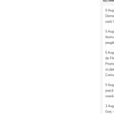
5 Augu
Demet
oară 
5 Augu
festiv
pregăt
5 Aug
de Fi
Pești
sculp
Corin
5 Aug
joacă 
seară 
3 Aug
Gorj 