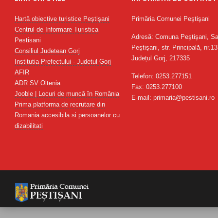
Hartă obiective turistice Peștișani
Primăria Comunei Peştişani
Centrul de Informare Turistica
Adresă: Comuna Peştişani, Sa
Pestisani
Peştişani, str. Principală, nr.13
Consiliul Judetean Gorj
Județul Gorj, 217335
Institutia Prefectului - Judetul Gorj
AFIR
Telefon: 0253.277151
ADR SV Oltenia
Fax: 0253.277100
Jooble | Locuri de muncă în România
E-mail: primaria@pestisani.ro
Prima platforma de recrutare din
Romania accesibila si persoanelor cu
dizabilitati