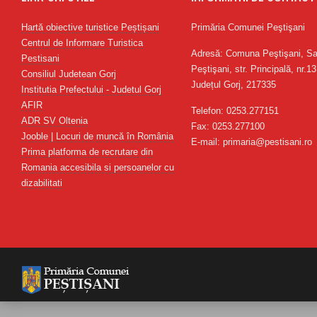
Hartă obiective turistice Peștișani
Primăria Comunei Peştişani
Centrul de Informare Turistica
Adresă: Comuna Peştişani, Sa
Pestisani
Peştişani, str. Principală, nr.13
Consiliul Judetean Gorj
Județul Gorj, 217335
Institutia Prefectului - Judetul Gorj
AFIR
Telefon: 0253.277151
ADR SV Oltenia
Fax: 0253.277100
Jooble | Locuri de muncă în România
E-mail: primaria@pestisani.ro
Prima platforma de recrutare din
Romania accesibila si persoanelor cu
dizabilitati