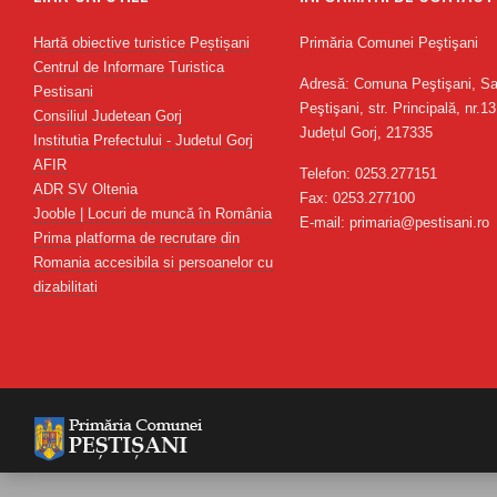
Hartă obiective turistice Peștișani
Primăria Comunei Peştişani
Centrul de Informare Turistica
Adresă: Comuna Peştişani, Sa
Pestisani
Peştişani, str. Principală, nr.13
Consiliul Judetean Gorj
Județul Gorj, 217335
Institutia Prefectului - Judetul Gorj
AFIR
Telefon: 0253.277151
ADR SV Oltenia
Fax: 0253.277100
Jooble | Locuri de muncă în România
E-mail: primaria@pestisani.ro
Prima platforma de recrutare din
Romania accesibila si persoanelor cu
dizabilitati