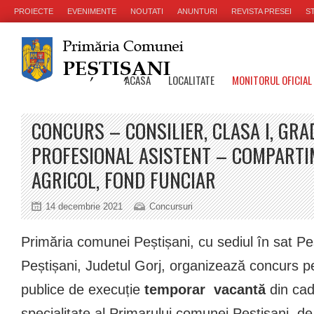
PROIECTE
EVENIMENTE
NOUTATI
ANUNTURI
REVISTA PRESEI
ST
ACASA
LOCALITATE
MONITORUL OFICIAL
CONCURS – CONSILIER, CLASA I, GRA
PROFESIONAL ASISTENT – COMPART
AGRICOL, FOND FUNCIAR
14 decembrie 2021
Concursuri
Primăria comunei Peștișani, cu sediul în sat P
Peștișani, Judetul Gorj, organizează concurs p
publice de execuție
temporar vacantă
din cad
specialitate al Primarului comunei Peștișani, d