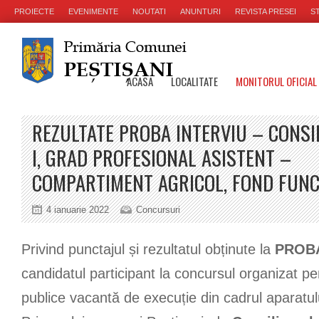
PROIECTE
EVENIMENTE
NOUTATI
ANUNTURI
REVISTA PRESEI
ST
ACASA
LOCALITATE
MONITORUL OFICIAL
REZULTATE PROBA INTERVIU – CONSIL
I, GRAD PROFESIONAL ASISTENT –
COMPARTIMENT AGRICOL, FOND FUNC
4 ianuarie 2022
Concursuri
Privind punctajul și rezultatul obținute la
PROB
candidatul participant la concursul organizat pe
publice vacantă de execuție din cadrul aparatulu