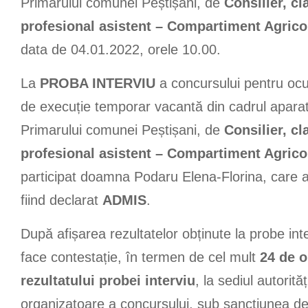
Primarului comunei Peștișani, de
Consilier, cl
profesional asistent – Compartiment Agrico
data de 04.01.2022, orele 10.00.
La
PROBA INTERVIU
a concursului pentru ocu
de execuție temporar vacantă din cadrul aparatu
Primarului comunei Peștișani, de
Consilier, cl
profesional asistent – Compartiment Agrico
participat doamna Podaru Elena-Florina, care a
fiind declarat
ADMIS
.
După afișarea rezultatelor obținute la probe int
face contestație, în termen de cel mult
24 de o
rezultatului probei interviu
, la sediul autorităț
organizatoare a concursului, sub sancțiunea de