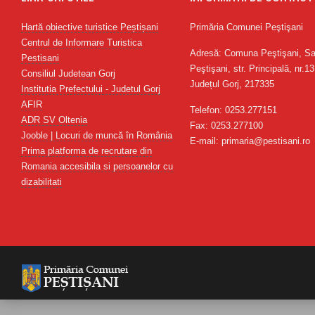
Hartă obiective turistice Peștișani
Primăria Comunei Peştişani
Centrul de Informare Turistica
Adresă: Comuna Peştişani, Sa
Pestisani
Peştişani, str. Principală, nr.13
Consiliul Judetean Gorj
Județul Gorj, 217335
Institutia Prefectului - Judetul Gorj
AFIR
Telefon: 0253.277151
ADR SV Oltenia
Fax: 0253.277100
Jooble | Locuri de muncă în România
E-mail: primaria@pestisani.ro
Prima platforma de recrutare din
Romania accesibila si persoanelor cu
dizabilitati