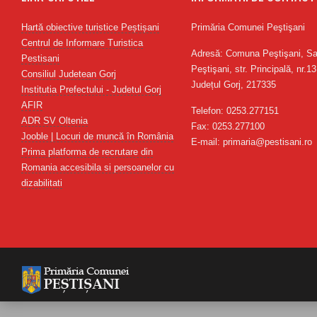
Hartă obiective turistice Peștișani
Primăria Comunei Peştişani
Centrul de Informare Turistica
Adresă: Comuna Peştişani, Sa
Pestisani
Peştişani, str. Principală, nr.13
Consiliul Judetean Gorj
Județul Gorj, 217335
Institutia Prefectului - Judetul Gorj
AFIR
Telefon: 0253.277151
ADR SV Oltenia
Fax: 0253.277100
Jooble | Locuri de muncă în România
E-mail: primaria@pestisani.ro
Prima platforma de recrutare din
Romania accesibila si persoanelor cu
dizabilitati