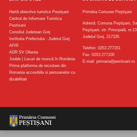
Hartă obiective turistice Peștișani
Primăria Comunei Peştişani
Centrul de Informare Turistica
Adresă: Comuna Peştişani, Sa
Pestisani
Peştişani, str. Principală, nr.13
Consiliul Judetean Gorj
Județul Gorj, 217335
Institutia Prefectului - Judetul Gorj
AFIR
Telefon: 0253.277151
ADR SV Oltenia
Fax: 0253.277100
Jooble | Locuri de muncă în România
E-mail: primaria@pestisani.ro
Prima platforma de recrutare din
Romania accesibila si persoanelor cu
dizabilitati