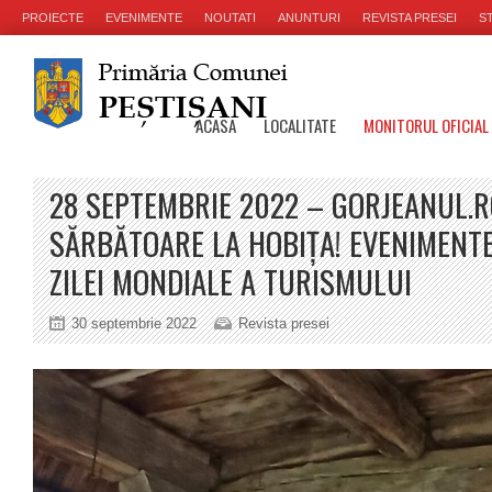
PROIECTE
EVENIMENTE
NOUTATI
ANUNTURI
REVISTA PRESEI
ST
ACASA
LOCALITATE
MONITORUL OFICIAL
28 SEPTEMBRIE 2022 – GORJEANUL.R
SĂRBĂTOARE LA HOBIȚA! EVENIMENTE
ZILEI MONDIALE A TURISMULUI
30 septembrie 2022
Revista presei