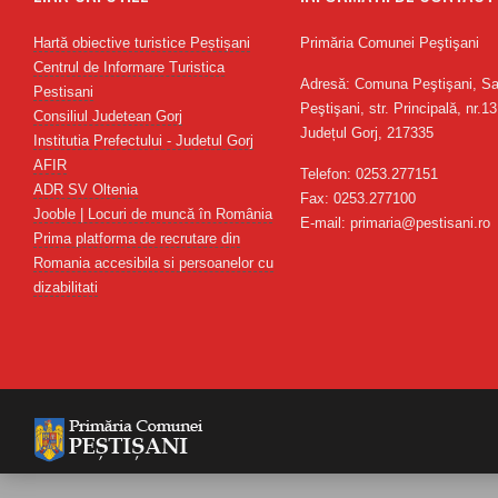
Hartă obiective turistice Peștișani
Primăria Comunei Peştişani
Centrul de Informare Turistica
Adresă: Comuna Peştişani, Sa
Pestisani
Peştişani, str. Principală, nr.13
Consiliul Judetean Gorj
Județul Gorj, 217335
Institutia Prefectului - Judetul Gorj
AFIR
Telefon: 0253.277151
ADR SV Oltenia
Fax: 0253.277100
Jooble | Locuri de muncă în România
E-mail: primaria@pestisani.ro
Prima platforma de recrutare din
Romania accesibila si persoanelor cu
dizabilitati