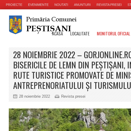
PROIECTE
EVENIMENTE
NOUTATI
ANUNTURI
REVISTA PRESEI
ST
ACASA
LOCALITATE
MONITORUL OFICIAL
28 NOIEMBRIE 2022 – GORJONLINE.R
BISERICILE DE LEMN DIN PEȘTIȘANI, 
RUTE TURISTICE PROMOVATE DE MIN
ANTREPRENORIATULUI ȘI TURISMULU
28 noiembrie 2022
Revista presei