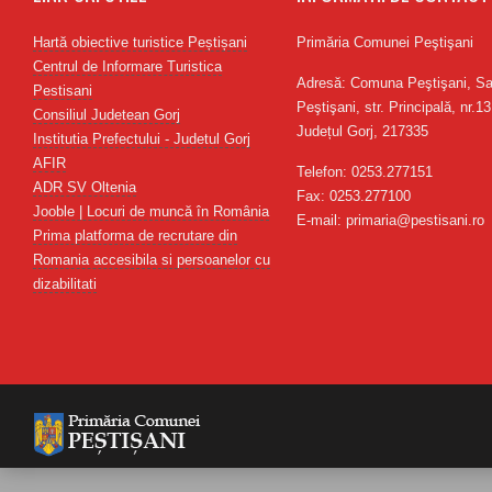
Hartă obiective turistice Peștișani
Primăria Comunei Peştişani
Centrul de Informare Turistica
Adresă: Comuna Peştişani, Sa
Pestisani
Peştişani, str. Principală, nr.13
Consiliul Judetean Gorj
Județul Gorj, 217335
Institutia Prefectului - Judetul Gorj
AFIR
Telefon: 0253.277151
ADR SV Oltenia
Fax: 0253.277100
Jooble | Locuri de muncă în România
E-mail: primaria@pestisani.ro
Prima platforma de recrutare din
Romania accesibila si persoanelor cu
dizabilitati