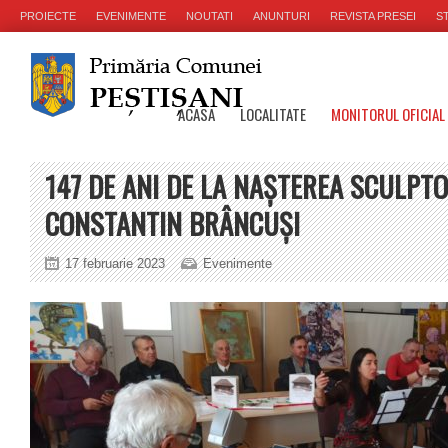
PROIECTE
EVENIMENTE
NOUTATI
ANUNTURI
REVISTA PRESEI
ST
ACASA
LOCALITATE
MONITORUL OFICIAL
147 DE ANI DE LA NAŞTEREA SCULPT
CONSTANTIN BRÂNCUŞI
17 februarie 2023
Evenimente