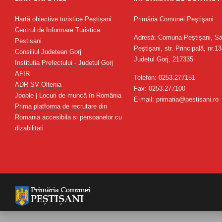
Hartă obiective turistice Peștișani
Primăria Comunei Peştişani
Centrul de Informare Turistica
Adresă: Comuna Peştişani, Sa
Pestisani
Peştişani, str. Principală, nr.13
Consiliul Judetean Gorj
Județul Gorj, 217335
Institutia Prefectului - Judetul Gorj
AFIR
Telefon: 0253.277151
ADR SV Oltenia
Fax: 0253.277100
Jooble | Locuri de muncă în România
E-mail: primaria@pestisani.ro
Prima platforma de recrutare din
Romania accesibila si persoanelor cu
dizabilitati