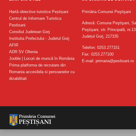
Hartă obiective turistice Peștișani
Primăria Comunei Peştişani
Centrul de Informare Turistica
Adresă: Comuna Peştişani, Sa
Pestisani
Peştişani, str. Principală, nr.13
Consiliul Judetean Gorj
Județul Gorj, 217335
Institutia Prefectului - Judetul Gorj
AFIR
Telefon: 0253.277151
ADR SV Oltenia
Fax: 0253.277100
Jooble | Locuri de muncă în România
E-mail: primaria@pestisani.ro
Prima platforma de recrutare din
Romania accesibila si persoanelor cu
dizabilitati