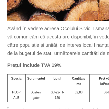
Având în vedere adresa Ocolului Silvic Tisman
vă comunicăm că acesta are disponibil, în vedere
către populație și unități de interes local finanța
de la bugetul de stat, următoarele cantități de 
Prețul include TVA 19%
.
Specia
Sortimentul
Lotul
Cantitate
Preț v
mc
lei/m
PLOP
Bușteni
GJ-22-TI-
32,88
364
ALB
gater
120