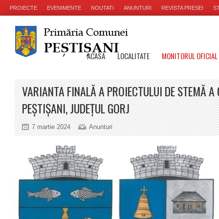
PROIECTE
EVENIMENTE
NOUTATI
ANUNTURI
REVISTA PRESEI
ST
ACASA
LOCALITATE
MONITORUL OFICIAL
VARIANTA FINALĂ A PROIECTULUI DE STEMĂ A
PEȘTIȘANI, JUDEȚUL GORJ
7 martie 2024
Anunturi