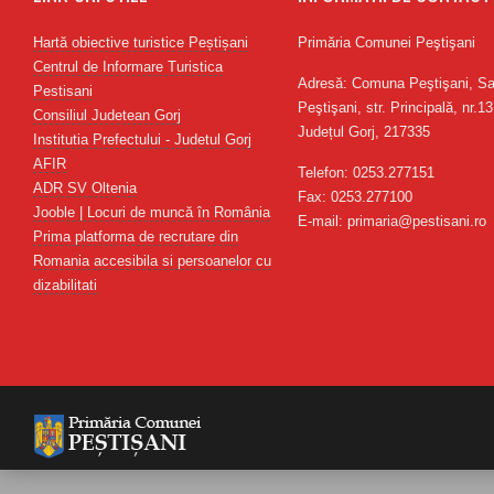
Hartă obiective turistice Peștișani
Primăria Comunei Peştişani
Centrul de Informare Turistica
Adresă: Comuna Peştişani, Sa
Pestisani
Peştişani, str. Principală, nr.13
Consiliul Judetean Gorj
Județul Gorj, 217335
Institutia Prefectului - Judetul Gorj
AFIR
Telefon: 0253.277151
ADR SV Oltenia
Fax: 0253.277100
Jooble | Locuri de muncă în România
E-mail: primaria@pestisani.ro
Prima platforma de recrutare din
Romania accesibila si persoanelor cu
dizabilitati