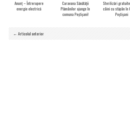
Anunț – Întrerupere
Caravana Sănătății
Sterilizări gratuit
energie electrică
Plămânilor ajunge în
câini cu stăpân î
comuna Peștișani!
Peștișani
← Articolul anterior