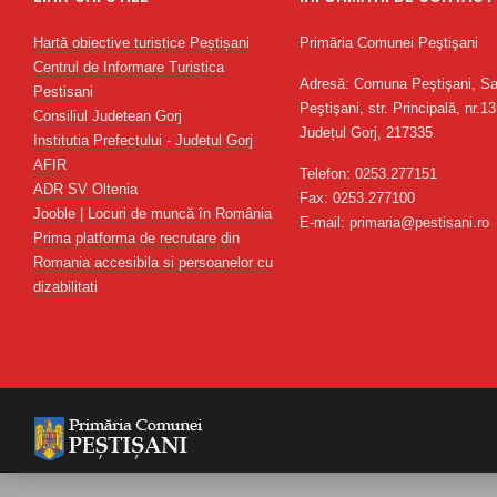
Hartă obiective turistice Peștișani
Primăria Comunei Peştişani
Centrul de Informare Turistica
Adresă: Comuna Peştişani, Sa
Pestisani
Peştişani, str. Principală, nr.13
Consiliul Judetean Gorj
Județul Gorj, 217335
Institutia Prefectului - Judetul Gorj
AFIR
Telefon: 0253.277151
ADR SV Oltenia
Fax: 0253.277100
Jooble | Locuri de muncă în România
E-mail: primaria@pestisani.ro
Prima platforma de recrutare din
Romania accesibila si persoanelor cu
dizabilitati