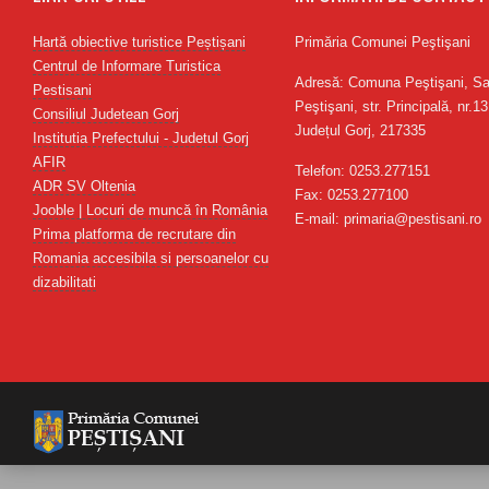
Hartă obiective turistice Peștișani
Primăria Comunei Peştişani
Centrul de Informare Turistica
Adresă: Comuna Peştişani, Sa
Pestisani
Peştişani, str. Principală, nr.13
Consiliul Judetean Gorj
Județul Gorj, 217335
Institutia Prefectului - Judetul Gorj
AFIR
Telefon: 0253.277151
ADR SV Oltenia
Fax: 0253.277100
Jooble | Locuri de muncă în România
E-mail: primaria@pestisani.ro
Prima platforma de recrutare din
Romania accesibila si persoanelor cu
dizabilitati