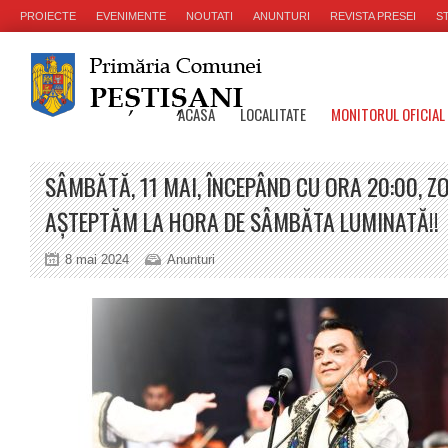
PROIECTE
EVENIMENTE
NOUTATI
ANUNTURI
REVISTA PRESEI
ST
ACASA
LOCALITATE
MONITORUL OFICIAL
SÂMBĂTĂ, 11 MAI, ÎNCEPÂND CU ORA 20:00, Z
AȘTEPTĂM LA HORA DE SÂMBĂTA LUMINATĂ!!
8 mai 2024
Anunturi