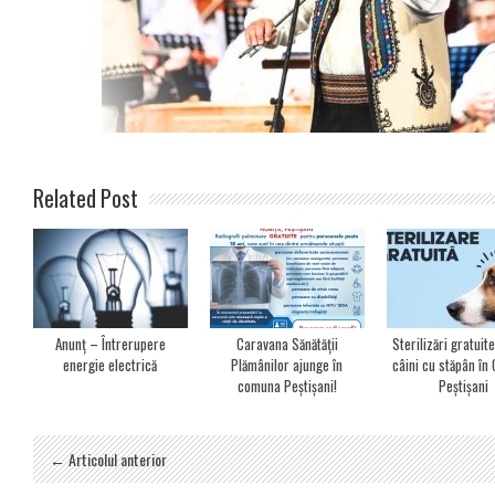
Related Post
Anunț – Întrerupere
Caravana Sănătății
Sterilizări gratuit
energie electrică
Plămânilor ajunge în
câini cu stăpân î
comuna Peștișani!
Peștișani
← Articolul anterior