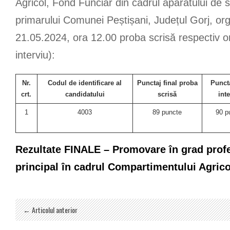
Agricol, Fond Funciar din cadrul aparatului de sp
primarului Comunei Peștișani, Județul Gorj, org
21.05.2024, ora 12.00 proba scrisă respectiv o
interviu):
Nr.
Codul de identificare al
Punctaj final proba
Puncta
crt.
candidatului
scrisă
int
1
4003
89 puncte
90 p
Rezultate FINALE – Promovare în grad profe
principal în cadrul Compartimentului Agric
← Articolul anterior