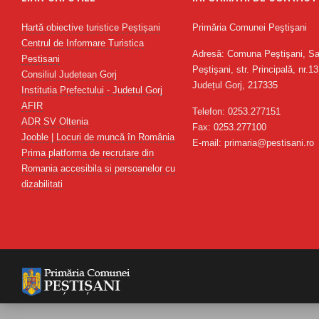
Hartă obiective turistice Peștișani
Primăria Comunei Peştişani
Centrul de Informare Turistica
Adresă: Comuna Peştişani, Sa
Pestisani
Peştişani, str. Principală, nr.13
Consiliul Judetean Gorj
Județul Gorj, 217335
Institutia Prefectului - Judetul Gorj
AFIR
Telefon: 0253.277151
ADR SV Oltenia
Fax: 0253.277100
Jooble | Locuri de muncă în România
E-mail: primaria@pestisani.ro
Prima platforma de recrutare din
Romania accesibila si persoanelor cu
dizabilitati