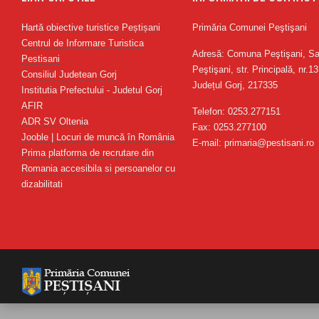
Hartă obiective turistice Peștișani
Primăria Comunei Peştişani
Centrul de Informare Turistica
Adresă: Comuna Peştişani, Sa
Pestisani
Peştişani, str. Principală, nr.13
Consiliul Judetean Gorj
Județul Gorj, 217335
Institutia Prefectului - Judetul Gorj
AFIR
Telefon: 0253.277151
ADR SV Oltenia
Fax: 0253.277100
Jooble | Locuri de muncă în România
E-mail: primaria@pestisani.ro
Prima platforma de recrutare din
Romania accesibila si persoanelor cu
dizabilitati