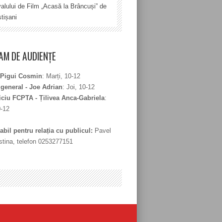
valului de Film „Acasă la Brâncuși” de
tișani
M DE AUDIENȚE
 Pigui Cosmin
: Marți, 10-12
 general - Joe Adrian
: Joi, 10-12
iciu FCPTA - Țilivea Anca-Gabriela
:
0-12
bil pentru relația cu publicul:
Pavel
stina, telefon 0253277151