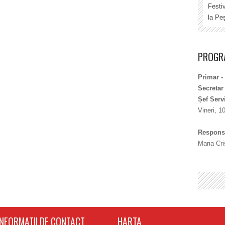
Festi
la Peș
PROGRA
Primar -
Secretar
Șef Serv
Vineri, 1
Responsa
Maria Cri
INFORMATII DE CONTACT
HARTA