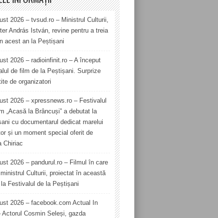
st 2026 – tvsud.ro – Ministrul Culturii,
er András István, revine pentru a treia
în acest an la Peștișani
st 2026 – radioinfinit.ro – A început
alul de film de la Peștișani. Surprize
ite de organizatori
ust 2026 – xpressnews.ro – Festivalul
lm „Acasă la Brâncuși” a debutat la
șani cu documentarul dedicat marelui
tor și un moment special oferit de
a Chiriac
ust 2026 – pandurul.ro – Filmul în care
ministrul Culturii, proiectat în această
la Festivalul de la Peștișani
ust 2026 – facebook.com Actual In
– Actorul Cosmin Seleși, gazda