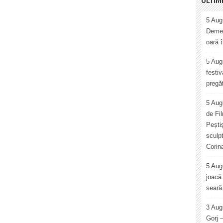
5 Augu
Demet
oară 
5 Augu
festiv
pregăt
5 Aug
de Fi
Pești
sculp
Corin
5 Aug
joacă 
seară 
3 Aug
Gorj 