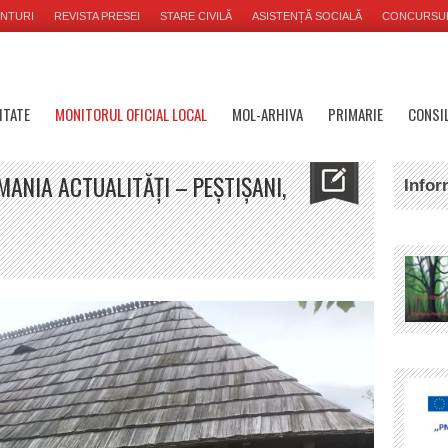
NTURI
REVISTA PRESEI
STARE CIVILĂ
ASISTENȚĂ SOCIALĂ
CONCURSU
ITATE
MONITORUL OFICIAL LOCAL
MOL-ARHIVA
PRIMARIE
CONSIL
MANIA ACTUALITĂȚI – PEŞTIŞANI,
Infor