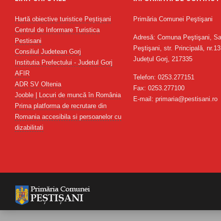
Hartă obiective turistice Peștișani
Primăria Comunei Peştişani
Centrul de Informare Turistica
Adresă: Comuna Peştişani, Sa
Pestisani
Peştişani, str. Principală, nr.13
Consiliul Judetean Gorj
Județul Gorj, 217335
Institutia Prefectului - Judetul Gorj
AFIR
Telefon: 0253.277151
ADR SV Oltenia
Fax: 0253.277100
Jooble | Locuri de muncă în România
E-mail: primaria@pestisani.ro
Prima platforma de recrutare din
Romania accesibila si persoanelor cu
dizabilitati