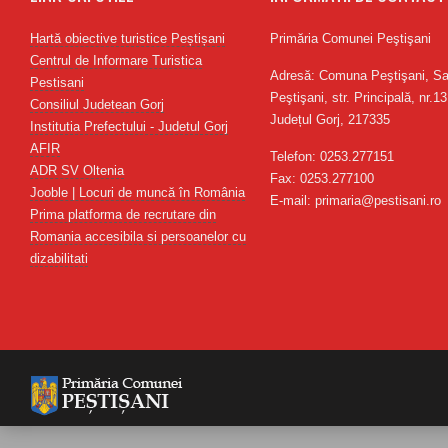
Hartă obiective turistice Peștișani
Primăria Comunei Peştişani
Centrul de Informare Turistica
Adresă: Comuna Peştişani, Sa
Pestisani
Peştişani, str. Principală, nr.13
Consiliul Judetean Gorj
Județul Gorj, 217335
Institutia Prefectului - Judetul Gorj
AFIR
Telefon: 0253.277151
ADR SV Oltenia
Fax: 0253.277100
Jooble | Locuri de muncă în România
E-mail: primaria@pestisani.ro
Prima platforma de recrutare din
Romania accesibila si persoanelor cu
dizabilitati