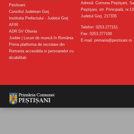
Adresă: Comuna Peştişani, Sa
Pestisani
Peştişani, str. Principală, nr.13
Consiliul Judetean Gorj
Județul Gorj, 217335
Institutia Prefectului - Judetul Gorj
AFIR
Telefon: 0253.277151
ADR SV Oltenia
Fax: 0253.277100
Jooble | Locuri de muncă în România
E-mail: primaria@pestisani.ro
Prima platforma de recrutare din
Romania accesibila si persoanelor cu
dizabilitati