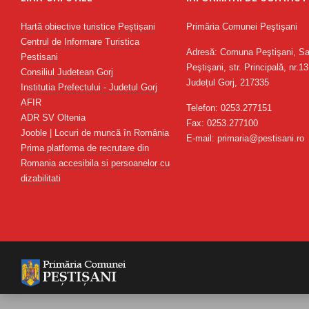
Hartă obiective turistice Peștișani
Primăria Comunei Peştişani
Centrul de Informare Turistica
Adresă: Comuna Peştişani, Sa
Pestisani
Peştişani, str. Principală, nr.13
Consiliul Judetean Gorj
Județul Gorj, 217335
Institutia Prefectului - Judetul Gorj
AFIR
Telefon: 0253.277151
ADR SV Oltenia
Fax: 0253.277100
Jooble | Locuri de muncă în România
E-mail: primaria@pestisani.ro
Prima platforma de recrutare din
Romania accesibila si persoanelor cu
dizabilitati