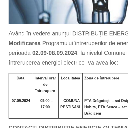
Având în vedere anunțul DISTRIBUȚIE ENERG
Modificarea
Programului întreruperilor de ener
perioada
02.09-08.09.2024
, la nivelul Comunei
întreruperea energiei electrice va avea loc
:
Data
Interval orar
Localitatea
Zona de întrerupere
de
întrerupere
07
.09.2024
09:00 –
COMUNA
PTA Drăgoiești – sat Dră
17:00
PEȘTIȘANI
Hobița, PTA Seuca – sat
Brădiceni
CONTACT: DISTRIBUȚIE ENERGIE OLTENIA