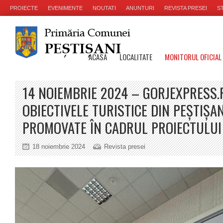
PROIECTE
EVENIMENTE
NOUTATI
ANUNTURI
REVISTA PRESEI
ST
ACASA
LOCALITATE
MONITORUL OFICIAL
14 NOIEMBRIE 2024 – GORJEXPRESS.
OBIECTIVELE TURISTICE DIN PEȘTIȘAN
PROMOVATE ÎN CADRUL PROIECTULU
18 noiembrie 2024
Revista presei