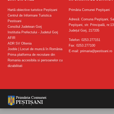
Hartă obiective turistice Peștișani
Primăria Comunei Peştişani
Centrul de Informare Turistica
Adresă: Comuna Peştişani, Sa
Pestisani
Peştişani, str. Principală, nr.13
Consiliul Judetean Gorj
Județul Gorj, 217335
Institutia Prefectului - Judetul Gorj
AFIR
Telefon: 0253.277151
ADR SV Oltenia
Fax: 0253.277100
Jooble | Locuri de muncă în România
E-mail: primaria@pestisani.ro
Prima platforma de recrutare din
Romania accesibila si persoanelor cu
dizabilitati