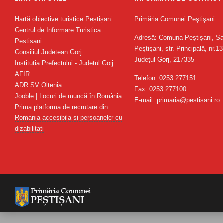
Hartă obiective turistice Peștișani
Primăria Comunei Peştişani
Centrul de Informare Turistica
Adresă: Comuna Peştişani, Sa
Pestisani
Peştişani, str. Principală, nr.13
Consiliul Judetean Gorj
Județul Gorj, 217335
Institutia Prefectului - Judetul Gorj
AFIR
Telefon: 0253.277151
ADR SV Oltenia
Fax: 0253.277100
Jooble | Locuri de muncă în România
E-mail: primaria@pestisani.ro
Prima platforma de recrutare din
Romania accesibila si persoanelor cu
dizabilitati