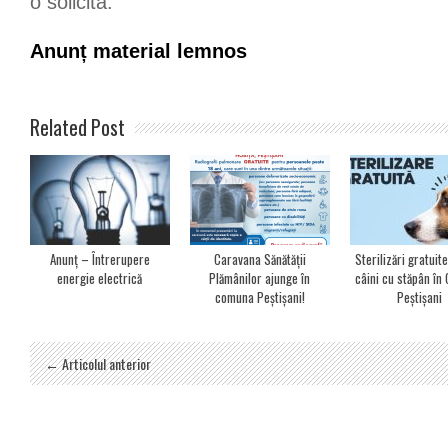
o solicită.
Anunț material lemnos
Related Post
Anunț – Întrerupere
Caravana Sănătății
Sterilizări gratuit
energie electrică
Plămânilor ajunge în
câini cu stăpân î
comuna Peștișani!
Peștișani
← Articolul anterior