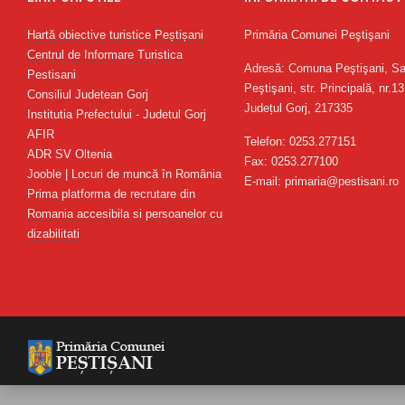
Hartă obiective turistice Peștișani
Primăria Comunei Peştişani
Centrul de Informare Turistica
Adresă: Comuna Peştişani, Sa
Pestisani
Peştişani, str. Principală, nr.13
Consiliul Judetean Gorj
Județul Gorj, 217335
Institutia Prefectului - Judetul Gorj
AFIR
Telefon: 0253.277151
ADR SV Oltenia
Fax: 0253.277100
Jooble | Locuri de muncă în România
E-mail: primaria@pestisani.ro
Prima platforma de recrutare din
Romania accesibila si persoanelor cu
dizabilitati