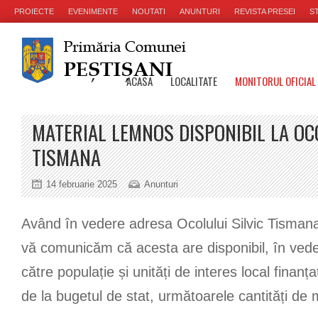
PROIECTE
EVENIMENTE
NOUTATI
ANUNTURI
REVISTA PRESEI
ST
ACASA
LOCALITATE
MONITORUL OFICIAL
MATERIAL LEMNOS DISPONIBIL LA OC
TISMANA
14 februarie 2025
Anunturi
Având în vedere adresa Ocolului Silvic Tisman
vă comunicăm că acesta are disponibil, în vedere
către populație și unități de interes local finanța
de la bugetul de stat, următoarele cantități de 