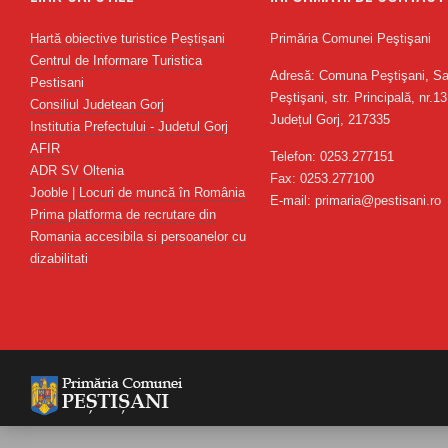
Hartă obiective turistice Peștișani
Primăria Comunei Peştişani
Centrul de Informare Turistica
Adresă: Comuna Peştişani, Sa
Pestisani
Peştişani, str. Principală, nr.13
Consiliul Judetean Gorj
Județul Gorj, 217335
Institutia Prefectului - Judetul Gorj
AFIR
Telefon: 0253.277151
ADR SV Oltenia
Fax: 0253.277100
Jooble | Locuri de muncă în România
E-mail: primaria@pestisani.ro
Prima platforma de recrutare din
Romania accesibila si persoanelor cu
dizabilitati