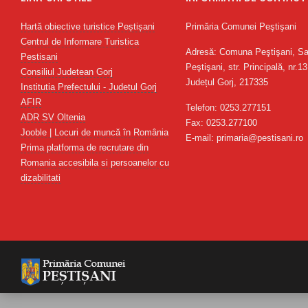
Hartă obiective turistice Peștișani
Primăria Comunei Peştişani
Centrul de Informare Turistica
Adresă: Comuna Peştişani, Sa
Pestisani
Peştişani, str. Principală, nr.13
Consiliul Judetean Gorj
Județul Gorj, 217335
Institutia Prefectului - Judetul Gorj
AFIR
Telefon: 0253.277151
ADR SV Oltenia
Fax: 0253.277100
Jooble | Locuri de muncă în România
E-mail: primaria@pestisani.ro
Prima platforma de recrutare din
Romania accesibila si persoanelor cu
dizabilitati