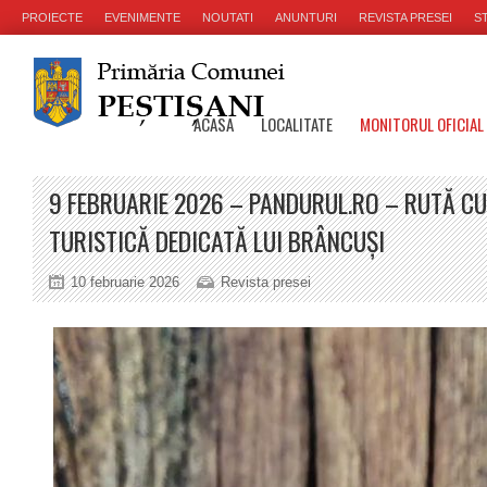
PROIECTE
EVENIMENTE
NOUTATI
ANUNTURI
REVISTA PRESEI
ST
ACASA
LOCALITATE
MONITORUL OFICIAL
9 FEBRUARIE 2026 – PANDURUL.RO – RUTĂ C
TURISTICĂ DEDICATĂ LUI BRÂNCUȘI
10 februarie 2026
Revista presei