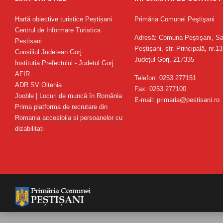
Hartă obiective turistice Peștișani
Primăria Comunei Peştişani
Centrul de Informare Turistica
Adresă: Comuna Peştişani, Sa
Pestisani
Peştişani, str. Principală, nr.13
Consiliul Judetean Gorj
Județul Gorj, 217335
Institutia Prefectului - Judetul Gorj
AFIR
Telefon: 0253.277151
ADR SV Oltenia
Fax: 0253.277100
Jooble | Locuri de muncă în România
E-mail: primaria@pestisani.ro
Prima platforma de recrutare din
Romania accesibila si persoanelor cu
dizabilitati