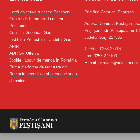
Hartă obiective turistice Peștișani
Primăria Comunei Peştişani
Centrul de Informare Turistica
Adresă: Comuna Peştişani, Sa
Pestisani
Peştişani, str. Principală, nr.13
Consiliul Judetean Gorj
Județul Gorj, 217335
Institutia Prefectului - Judetul Gorj
AFIR
Telefon: 0253.277151
ADR SV Oltenia
Fax: 0253.277100
Jooble | Locuri de muncă în România
E-mail: primaria@pestisani.ro
Prima platforma de recrutare din
Romania accesibila si persoanelor cu
dizabilitati