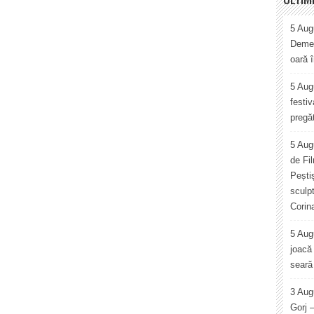
5 Augu
Demet
oară 
5 Augu
festiv
pregăt
5 Aug
de Fi
Pești
sculp
Corin
5 Aug
joacă 
seară 
3 Aug
Gorj 