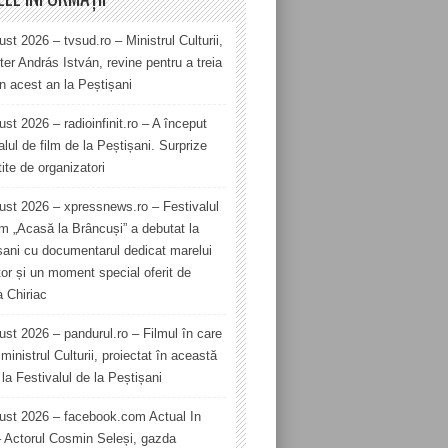
st 2026 – tvsud.ro – Ministrul Culturii,
er András István, revine pentru a treia
în acest an la Peștișani
st 2026 – radioinfinit.ro – A început
alul de film de la Peștișani. Surprize
ite de organizatori
ust 2026 – xpressnews.ro – Festivalul
lm „Acasă la Brâncuși” a debutat la
șani cu documentarul dedicat marelui
tor și un moment special oferit de
a Chiriac
ust 2026 – pandurul.ro – Filmul în care
ministrul Culturii, proiectat în această
la Festivalul de la Peștișani
ust 2026 – facebook.com Actual In
– Actorul Cosmin Seleși, gazda