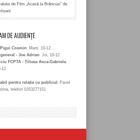
valului de Film „Acasă la Brâncuși” de
tișani
M DE AUDIENȚE
 Pigui Cosmin
: Marți, 10-12
 general - Joe Adrian
: Joi, 10-12
iciu FCPTA - Țilivea Anca-Gabriela
:
0-12
bil pentru relația cu publicul:
Pavel
stina, telefon 0253277151