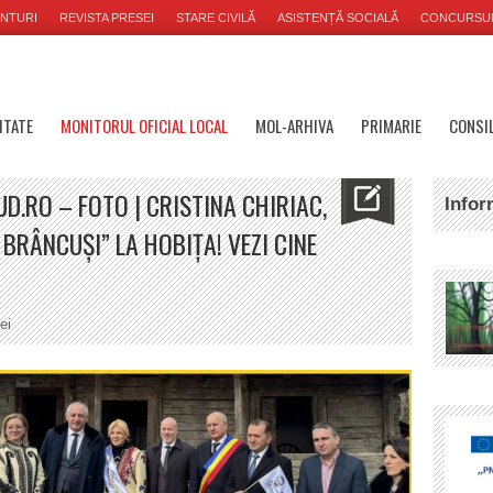
NTURI
REVISTA PRESEI
STARE CIVILĂ
ASISTENȚĂ SOCIALĂ
CONCURSU
ITATE
MONITORUL OFICIAL LOCAL
MOL-ARHIVA
PRIMARIE
CONSIL
D.RO – FOTO | CRISTINA CHIRIAC,
Infor
RÂNCUȘI” LA HOBIȚA! VEZI CINE
ei