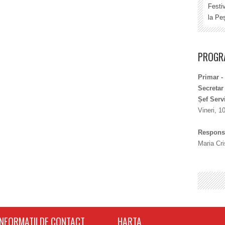
Festi
la Peș
PROGRA
Primar -
Secretar
Șef Serv
Vineri, 1
Responsa
Maria Cri
INFORMATII DE CONTACT
HARTA