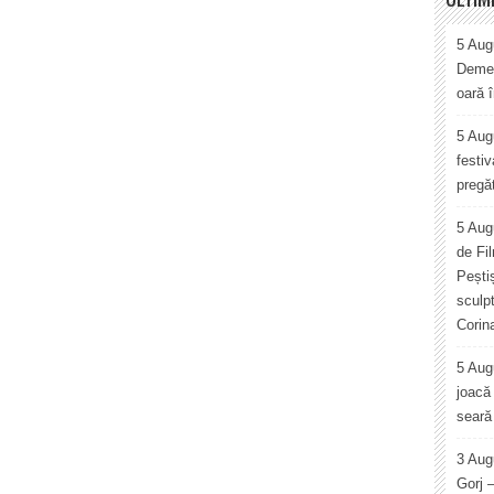
5 Augu
Demet
oară 
5 Augu
festiv
pregăt
5 Aug
de Fi
Pești
sculp
Corin
5 Aug
joacă 
seară 
3 Aug
Gorj 