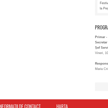
Festi
la Peș
PROGRA
Primar -
Secretar
Șef Serv
Vineri, 1
Responsa
Maria Cri
INFORMATII DE CONTACT
HARTA