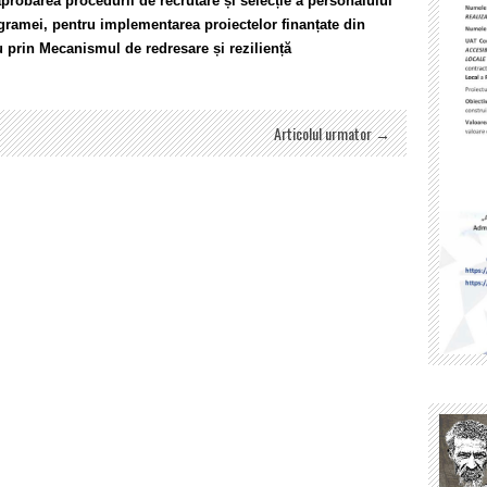
aprobarea procedurii de recrutare și selecție a personalului
igramei, pentru implementarea proiectelor finanțate din
 prin Mecanismul de redresare și reziliență
Articolul urmator →