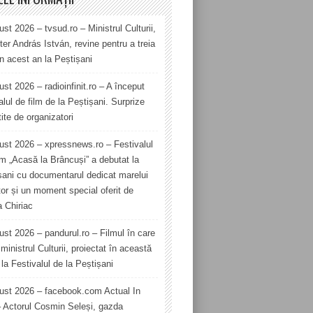
st 2026 – tvsud.ro – Ministrul Culturii,
er András István, revine pentru a treia
în acest an la Peștișani
st 2026 – radioinfinit.ro – A început
alul de film de la Peștișani. Surprize
ite de organizatori
ust 2026 – xpressnews.ro – Festivalul
lm „Acasă la Brâncuși” a debutat la
șani cu documentarul dedicat marelui
tor și un moment special oferit de
a Chiriac
ust 2026 – pandurul.ro – Filmul în care
ministrul Culturii, proiectat în această
la Festivalul de la Peștișani
ust 2026 – facebook.com Actual In
– Actorul Cosmin Seleși, gazda