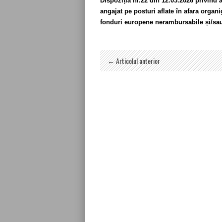
Dispoziția nr.22 din 12.03.2026 privind 
angajat pe posturi aflate în afara organ
fonduri europene nerambursabile și/sau
← Articolul anterior