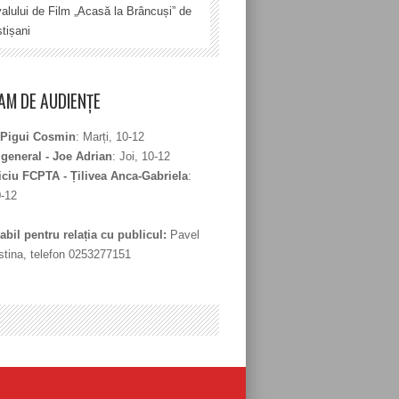
valului de Film „Acasă la Brâncuși” de
tișani
M DE AUDIENȚE
 Pigui Cosmin
: Marți, 10-12
 general - Joe Adrian
: Joi, 10-12
iciu FCPTA - Țilivea Anca-Gabriela
:
0-12
bil pentru relația cu publicul:
Pavel
stina, telefon 0253277151