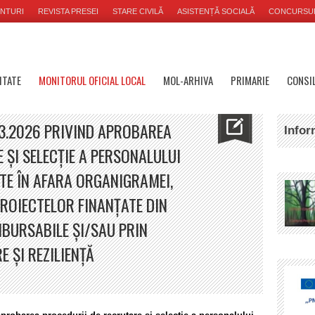
NTURI
REVISTA PRESEI
STARE CIVILĂ
ASISTENȚĂ SOCIALĂ
CONCURSU
ITATE
MONITORUL OFICIAL LOCAL
MOL-ARHIVA
PRIMARIE
CONSIL
.03.2026 PRIVIND APROBAREA
Infor
 ȘI SELECȚIE A PERSONALULUI
TE ÎN AFARA ORGANIGRAMEI,
ROIECTELOR FINANȚATE DIN
BURSABILE ȘI/SAU PRIN
 ȘI REZILIENȚĂ