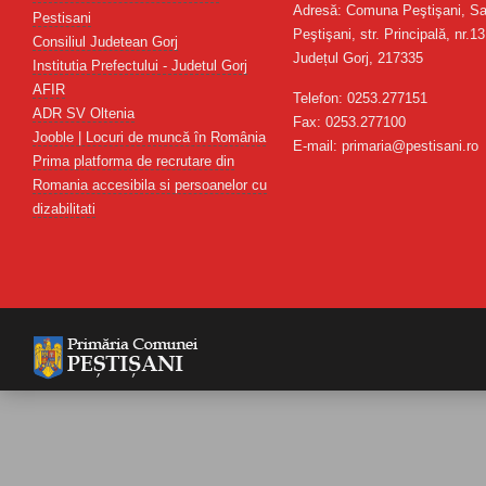
Adresă: Comuna Peştişani, Sa
Pestisani
Peştişani, str. Principală, nr.13
Consiliul Judetean Gorj
Județul Gorj, 217335
Institutia Prefectului - Judetul Gorj
AFIR
Telefon: 0253.277151
ADR SV Oltenia
Fax: 0253.277100
Jooble | Locuri de muncă în România
E-mail: primaria@pestisani.ro
Prima platforma de recrutare din
Romania accesibila si persoanelor cu
dizabilitati