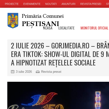
PROIECTE
EVENIMENTE
NOUTATI
ANUNTURI
REVISTA PRESEI
ST
ACASA
LOCALITATE
MONITORUL OFICIAL
2 IULIE 2026 – GORJMEDIA.RO – BRÂ
ERA TIKTOK: SHOW-UL DIGITAL DE 9 
A HIPNOTIZAT REȚELELE SOCIALE
3 iulie 2026
Revista presei