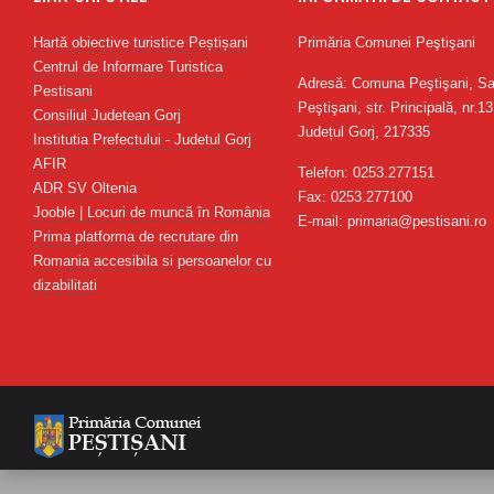
Hartă obiective turistice Peștișani
Primăria Comunei Peştişani
Centrul de Informare Turistica
Adresă: Comuna Peştişani, Sa
Pestisani
Peştişani, str. Principală, nr.13
Consiliul Judetean Gorj
Județul Gorj, 217335
Institutia Prefectului - Judetul Gorj
AFIR
Telefon: 0253.277151
ADR SV Oltenia
Fax: 0253.277100
Jooble | Locuri de muncă în România
E-mail: primaria@pestisani.ro
Prima platforma de recrutare din
Romania accesibila si persoanelor cu
dizabilitati