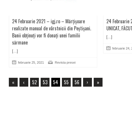
24 Februarie 2021 – igj.ro – Mărțișoare
24 Februarie
realizate manual de vârstnicii din Peștișani.
UNICAT, FĂCU
Banii obținuți vor fi donați unei familii
[...]
sărmane
februarie 24,
[...]
februarie 25, 2021
Revista presei
«
‹
52
53
54
55
56
›
»