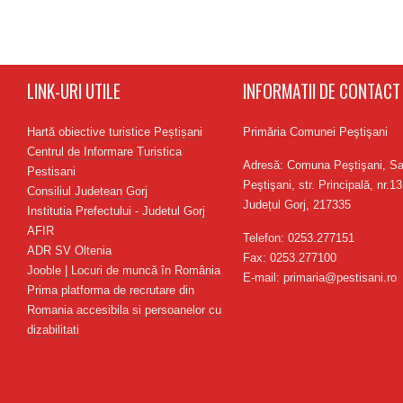
LINK-URI UTILE
INFORMATII DE CONTACT
Hartă obiective turistice Peștișani
Primăria Comunei Peştişani
Centrul de Informare Turistica
Adresă: Comuna Peştişani, Sa
Pestisani
Peştişani, str. Principală, nr.13
Consiliul Judetean Gorj
Județul Gorj, 217335
Institutia Prefectului - Judetul Gorj
AFIR
Telefon: 0253.277151
ADR SV Oltenia
Fax: 0253.277100
Jooble | Locuri de muncă în România
E-mail: primaria@pestisani.ro
Prima platforma de recrutare din
Romania accesibila si persoanelor cu
dizabilitati