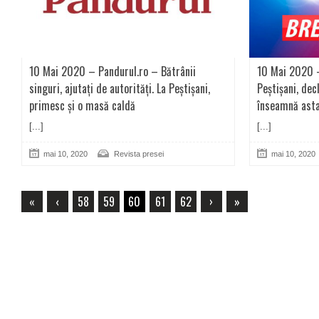
10 Mai 2020 – Pandurul.ro – Bătrânii
10 Mai 2020 
singuri, ajutați de autorități. La Peștișani,
Peştişani, dec
primesc și o masă caldă
înseamnă asta
[...]
[...]
mai 10, 2020
Revista presei
mai 10, 2020
«
‹
58
59
60
61
62
›
»