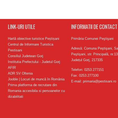
LINK-URI UTILE
INFORMATII DE CONTACT
Hartă obiective turistice Peștișani
Primăria Comunei Peştişani
Centrul de Informare Turistica
Adresă: Comuna Peştişani, Sa
Pestisani
Peştişani, str. Principală, nr.13
Consiliul Judetean Gorj
Județul Gorj, 217335
Institutia Prefectului - Judetul Gorj
AFIR
Telefon: 0253.277151
ADR SV Oltenia
Fax: 0253.277100
Jooble | Locuri de muncă în România
E-mail: primaria@pestisani.ro
Prima platforma de recrutare din
Romania accesibila si persoanelor cu
dizabilitati