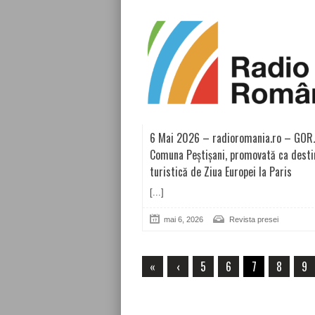
6 Mai 2026 – radioromania.ro – GORJ
Comuna Peștișani, promovată ca desti
turistică de Ziua Europei la Paris
[...]
mai 6, 2026
Revista presei
«
‹
5
6
7
8
9