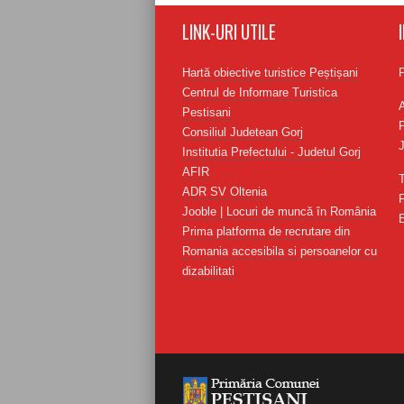
LINK-URI UTILE
Hartă obiective turistice Peștișani
Centrul de Informare Turistica
Pestisani
P
Consiliul Judetean Gorj
J
Institutia Prefectului - Judetul Gorj
AFIR
ADR SV Oltenia
Jooble | Locuri de muncă în România
E
Prima platforma de recrutare din
Romania accesibila si persoanelor cu
dizabilitati