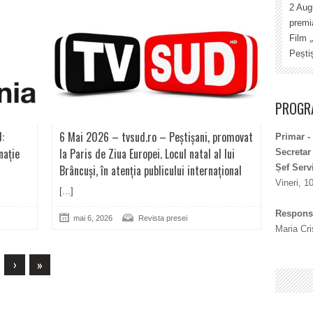
2 Aug
premia
Film 
Pești
PROGRA
:
6 Mai 2026 – tvsud.ro – Peștișani, promovat
Primar -
nație
la Paris de Ziua Europei. Locul natal al lui
Secretar
Șef Serv
Brâncuși, în atenția publicului internațional
Vineri, 1
[...]
Responsa
mai 6, 2026
Revista presei
Maria Cri
›
»