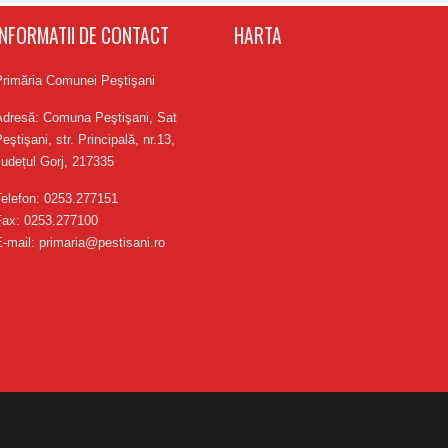
INFORMATII DE CONTACT
HARTA
Primăria Comunei Peştişani
Adresă: Comuna Peştişani, Sat
eştişani, str. Principală, nr.13,
udețul Gorj, 217335
Telefon: 0253.277151
Fax: 0253.277100
-mail: primaria@pestisani.ro