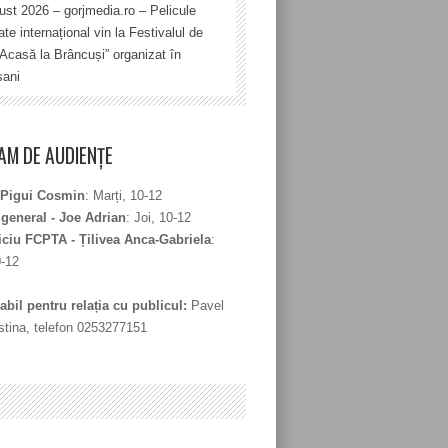
ust 2026 – gorjmedia.ro – Pelicule
te internațional vin la Festivalul de
„Acasă la Brâncuși” organizat în
șani
M DE AUDIENȚE
 Pigui Cosmin
: Marți, 10-12
 general - Joe Adrian
: Joi, 10-12
iciu FCPTA - Țilivea Anca-Gabriela
:
0-12
bil pentru relația cu publicul:
Pavel
stina, telefon 0253277151