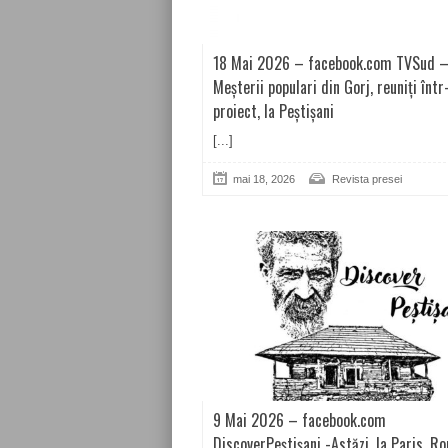
18 Mai 2026 – facebook.com TVSud 
Meșterii populari din Gorj, reuniți într
proiect, la Peștișani
[...]
mai 18, 2026
Revista presei
9 Mai 2026 – facebook.com
DiscoverPeștișani -Astăzi, la Paris, R