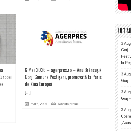
ULTIM
3 Aug
Gorj 
Festi
la Peș
na
6 Mai 2026 – agerpres.ro – AnulBrâncuși/
3 Aug
Europei
Gorj: Comuna Peștișani, promovată la Paris
Gorj 
ea
de Ziua Europei
3 Aug
[...]
Gorj 
mai 6, 2026
Revista presei
3 Aug
Cosmi
„Acas