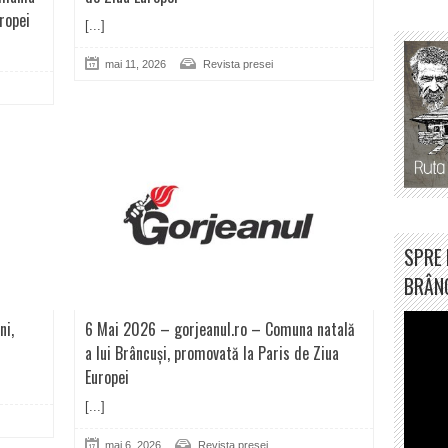
ropei
[...]
mai 11, 2026
Revista presei
SPRE 
BRÂN
ni,
6 Mai 2026 – gorjeanul.ro – Comuna natală
a lui Brâncuși, promovată la Paris de Ziua
Europei
[...]
mai 6, 2026
Revista presei