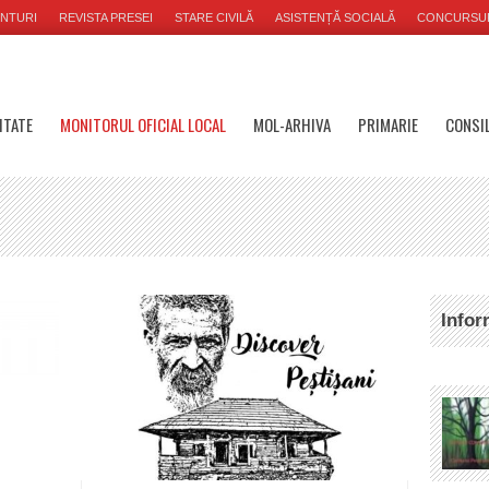
NTURI
REVISTA PRESEI
STARE CIVILĂ
ASISTENȚĂ SOCIALĂ
CONCURSU
ITATE
MONITORUL OFICIAL LOCAL
MOL-ARHIVA
PRIMARIE
CONSIL
Infor