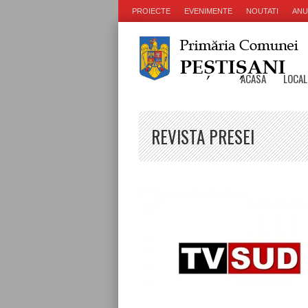
PROIECTE
EVENIMENTE
NOUTATI
ANU
ACASA
LOCAL
REVISTA PRESEI