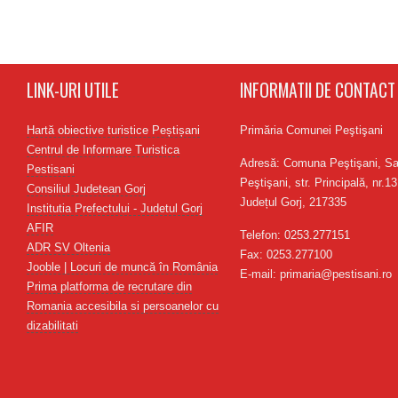
LINK-URI UTILE
INFORMATII DE CONTACT
Hartă obiective turistice Peștișani
Primăria Comunei Peştişani
Centrul de Informare Turistica
Adresă: Comuna Peştişani, Sa
Pestisani
Peştişani, str. Principală, nr.13
Consiliul Judetean Gorj
Județul Gorj, 217335
Institutia Prefectului - Judetul Gorj
AFIR
Telefon: 0253.277151
ADR SV Oltenia
Fax: 0253.277100
Jooble | Locuri de muncă în România
E-mail: primaria@pestisani.ro
Prima platforma de recrutare din
Romania accesibila si persoanelor cu
dizabilitati