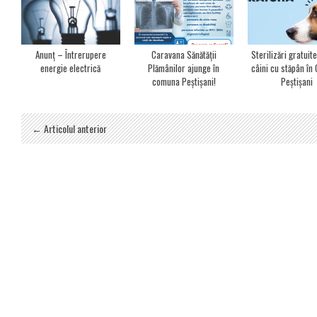
Anunț – Întrerupere
Caravana Sănătății
Sterilizări gratuit
energie electrică
Plămânilor ajunge în
câini cu stăpân î
comuna Peștișani!
Peștișani
← Articolul anterior