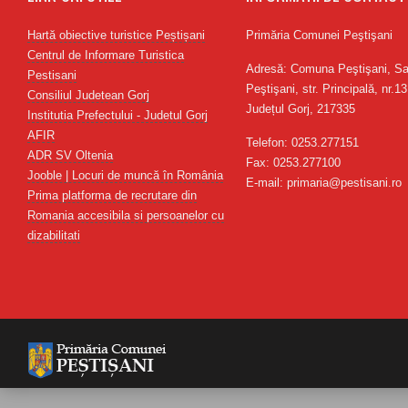
Hartă obiective turistice Peștișani
Primăria Comunei Peştişani
Centrul de Informare Turistica
Adresă: Comuna Peştişani, Sa
Pestisani
Peştişani, str. Principală, nr.13
Consiliul Judetean Gorj
Județul Gorj, 217335
Institutia Prefectului - Judetul Gorj
AFIR
Telefon: 0253.277151
ADR SV Oltenia
Fax: 0253.277100
Jooble | Locuri de muncă în România
E-mail: primaria@pestisani.ro
Prima platforma de recrutare din
Romania accesibila si persoanelor cu
dizabilitati