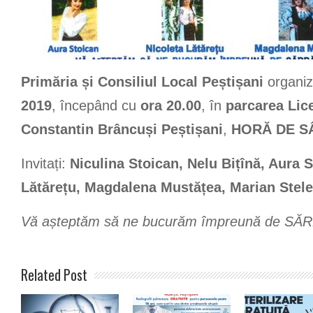
Primăria și Consiliul Local Peștișani
organiz
2019
, începând cu
ora 20.00
, în
parcarea Lic
Constantin Brâncuși Peștișani
,
HORĂ DE S
Invitați:
Niculina Stoican, Nelu Bițînă, Aura S
Lătărețu, Magdalena Mustățea, Marian Stel
Vă așteptăm să ne bucurăm împreună de S
Related Post