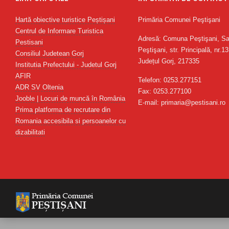
Hartă obiective turistice Peștișani
Primăria Comunei Peştişani
Centrul de Informare Turistica
Adresă: Comuna Peştişani, Sa
Pestisani
Peştişani, str. Principală, nr.13
Consiliul Judetean Gorj
Județul Gorj, 217335
Institutia Prefectului - Judetul Gorj
AFIR
Telefon: 0253.277151
ADR SV Oltenia
Fax: 0253.277100
Jooble | Locuri de muncă în România
E-mail: primaria@pestisani.ro
Prima platforma de recrutare din
Romania accesibila si persoanelor cu
dizabilitati