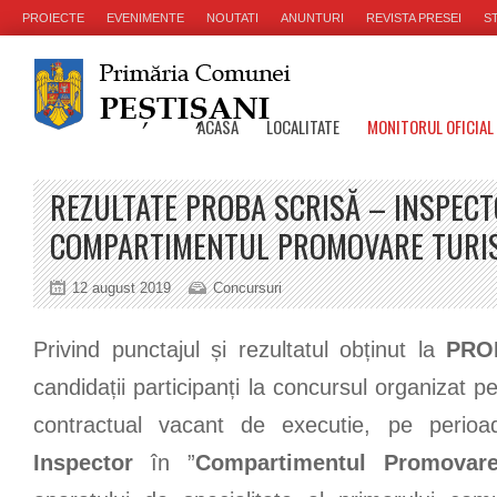
PROIECTE
EVENIMENTE
NOUTATI
ANUNTURI
REVISTA PRESEI
ST
ACASA
LOCALITATE
MONITORUL OFICIAL
REZULTATE PROBA SCRISĂ – INSPECT
COMPARTIMENTUL PROMOVARE TURI
12 august 2019
Concursuri
Privind punctajul și rezultatul obținut la
PRO
candidații participanți la concursul organizat 
contractual vacant de executie, pe perioa
Inspector
în ”
Compartimentul Promovar