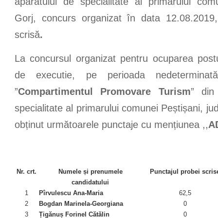
aparatului de specialitate al primarului comu
Gorj, concurs organizat în data 12.08.2019
scrisă
.
La concursul organizat pentru ocuparea postu
de executie, pe perioada nedetermin
”
Compartimentul Promovare Turism
” din
specialitate al primarului comunei Peștișani, jud
obținut următoarele punctaje cu mențiunea ,,
A
Nr. crt.
Numele și prenumele
Punctajul probei scris
candidatului
1
Pîrvulescu Ana-Maria
62,5
2
Bogdan Marinela-Georgiana
0
3
Țigănuș Forinel Cătălin
0