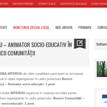
NTURI
REVISTA PRESEI
STARE CIVILĂ
ASISTENȚĂ SOCIALĂ
CONCURSU
ITATE
MONITORUL OFICIAL LOCAL
MOL-ARHIVA
PRIMARIE
CONSIL
U – ANIMATOR SOCIO-EDUCATIV ÎN
Infor
CII COMUNITĂȚII
OBA INTERVIU
de către candidatul participant la recrutarea
al în afara organigramei în cadru proiectului
Bunicii
rj – Animator socio-educativ -1 post.
at proba
INTERVIU
organizat în vederea recrutării pentru
afara organigramei în cadru proiectului
Bunicii Comunității –
 socio-educativ -1 post
.