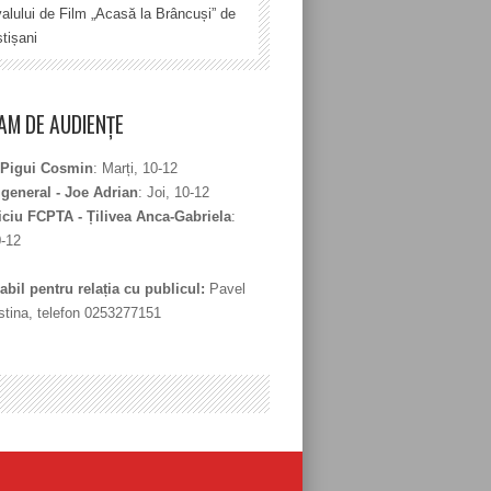
valului de Film „Acasă la Brâncuși” de
tișani
M DE AUDIENȚE
 Pigui Cosmin
: Marți, 10-12
 general - Joe Adrian
: Joi, 10-12
iciu FCPTA - Țilivea Anca-Gabriela
:
0-12
bil pentru relația cu publicul:
Pavel
stina, telefon 0253277151