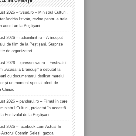
st 2026 – tvsud.ro – Ministrul Culturii,
er András István, revine pentru a treia
în acest an la Peștișani
st 2026 – radioinfinit.ro – A început
alul de film de la Peștișani. Surprize
ite de organizatori
ust 2026 – xpressnews.ro – Festivalul
lm „Acasă la Brâncuși” a debutat la
șani cu documentarul dedicat marelui
tor și un moment special oferit de
a Chiriac
ust 2026 – pandurul.ro – Filmul în care
ministrul Culturii, proiectat în această
la Festivalul de la Peștișani
ust 2026 – facebook.com Actual In
– Actorul Cosmin Seleși, gazda