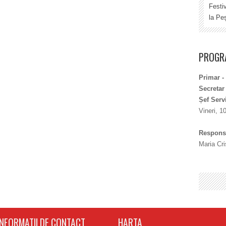
Festi
la Peș
PROGRA
Primar -
Secretar
Șef Serv
Vineri, 1
Responsa
Maria Cri
INFORMATII DE CONTACT
HARTA