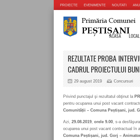
PROIECTE
EVENIMENTE
NOUTATI
ANU
ACASA
LOCAL
REZULTATE PROBA INTERVI
CADRUL PROIECTULUI BUNI
29 august 2019
Concursuri
Privind punctajul şi rezultatul obţinut la
PR
pentru ocuparea unui post vacant contractu
Comunității – Comuna Peștișani, jud. Go
Azi,
29.08.2019
,
orele 9.00
, s-a desfăşur
ocuparea unui post vacant contractual în 
Comuna Peștișani, jud. Gorj – Animator