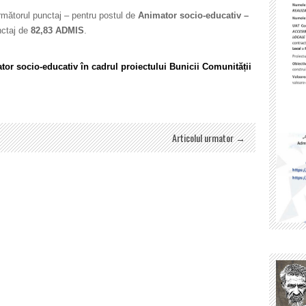
rmătorul punctaj – pentru postul de
Animator socio-educativ –
nctaj de
82,83 ADMIS
.
r socio-educativ în cadrul proiectului Bunicii Comunității
Articolul urmator →