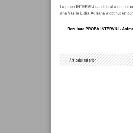
La proba
INTERVIU
candidatul a obținut u
dna Vasile Lidia Adriana
a obținut un pu
Rezultate PROBA INTERVIU - Animato
← Articolul anterior