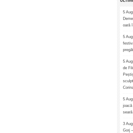
5 Augu
Demet
oară 
5 Augu
festiv
pregăt
5 Aug
de Fi
Pești
sculp
Corin
5 Aug
joacă 
seară 
3 Aug
Gorj 