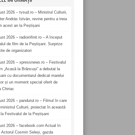
st 2026 – tvsud.ro – Ministrul Culturii,
er András István, revine pentru a treia
în acest an la Peștișani
st 2026 – radioinfinit.ro – A început
alul de film de la Peștișani. Surprize
ite de organizatori
ust 2026 – xpressnews.ro – Festivalul
lm „Acasă la Brâncuși” a debutat la
șani cu documentarul dedicat marelui
tor și un moment special oferit de
a Chiriac
ust 2026 – pandurul.ro – Filmul în care
ministrul Culturii, proiectat în această
la Festivalul de la Peștișani
ust 2026 – facebook.com Actual In
– Actorul Cosmin Seleși, gazda