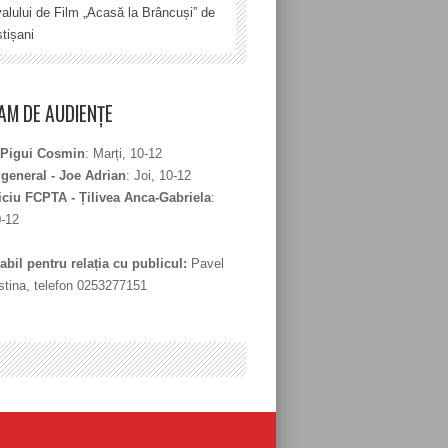
valului de Film „Acasă la Brâncuși” de
tișani
M DE AUDIENȚE
 Pigui Cosmin
: Marți, 10-12
 general - Joe Adrian
: Joi, 10-12
iciu FCPTA - Țilivea Anca-Gabriela
:
0-12
bil pentru relația cu publicul:
Pavel
stina, telefon 0253277151