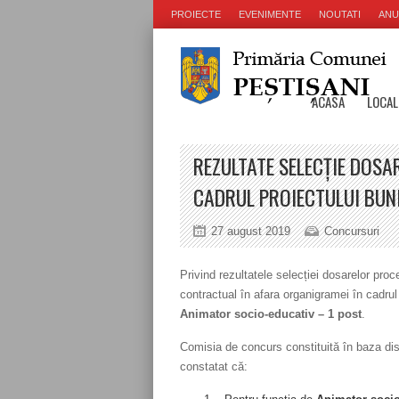
PROIECTE
EVENIMENTE
NOUTATI
ANU
ACASA
LOCAL
REZULTATE SELECȚIE DOSA
CADRUL PROIECTULUI BUNI
27 august 2019
Concursuri
Privind rezultatele selecției dosarelor pro
contractual în afara organigramei în cadrul
Animator socio-educativ – 1 post
.
Comisia de concurs constituită în baza dis
constatat că: