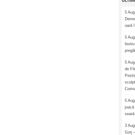
5 Augu
Demet
oară 
5 Augu
festiv
pregăt
5 Aug
de Fi
Pești
sculp
Corin
5 Aug
joacă 
seară 
3 Aug
Gorj 