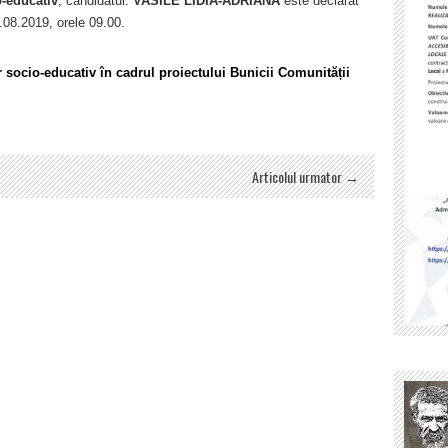
-educativ
, candidatul:
VASILE LIDIA-ADRIANA
este declarat
9.08.2019, orele 09.00.
r socio-educativ în cadrul proiectului Bunicii Comunității
Articolul urmator →