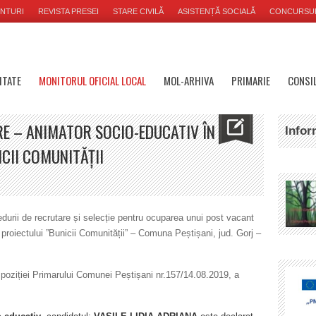
NTURI
REVISTA PRESEI
STARE CIVILĂ
ASISTENȚĂ SOCIALĂ
CONCURSU
ITATE
MONITORUL OFICIAL LOCAL
MOL-ARHIVA
PRIMARIE
CONSIL
RE – ANIMATOR SOCIO-EDUCATIV ÎN
Infor
CII COMUNITĂȚII
cedurii de recrutare și selecție pentru ocuparea unui post vacant
 proiectului ”Bunicii Comunității” – Comuna Peștișani, jud. Gorj –
poziției Primarului Comunei Peștișani nr.157/14.08.2019, a