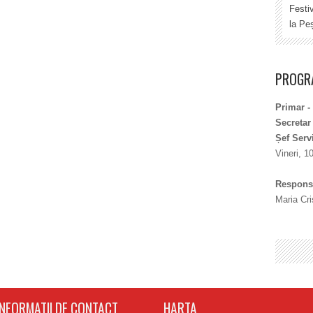
Festi
la Peș
PROGRA
Primar -
Secretar
Șef Serv
Vineri, 1
Responsa
Maria Cri
INFORMATII DE CONTACT
HARTA