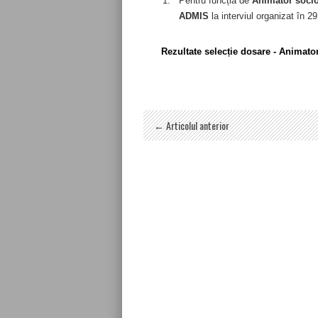
Pentru funcția de
Animator socio
ADMIS
la interviul organizat în 2
Rezultate selecție dosare - Animato
← Articolul anterior