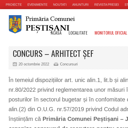
PROIECTE
EVENIMENTE
NOUTATI
ANUNTURI
REVISTA PRESEI
ST
ACASA
LOCALITATE
MONITORUL OFICIAL
CONCURS – ARHITECT ȘEF
20 octombrie 2022
Concursuri
În temeiul dispozițiilor art. unic alin.1, lit.b și al
nr.80/2022 privind reglementarea unor măsuri î
posturilor în sectorul bugetar și în confomitate 
alin.(2) din O.U.G. nr.57/2019 privind Codul adm
înștiințăm că
Primăria Comunei Peștișani – J