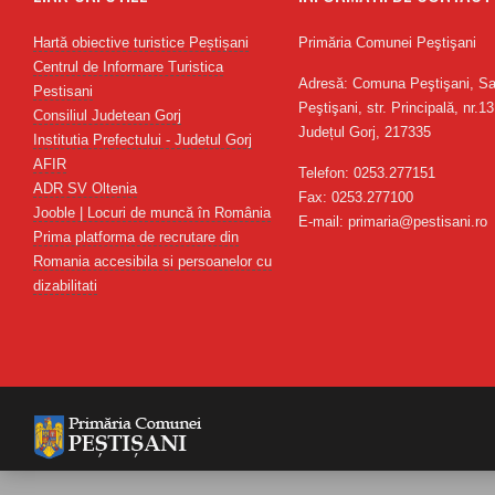
Hartă obiective turistice Peștișani
Primăria Comunei Peştişani
Centrul de Informare Turistica
Adresă: Comuna Peştişani, Sa
Pestisani
Peştişani, str. Principală, nr.13
Consiliul Judetean Gorj
Județul Gorj, 217335
Institutia Prefectului - Judetul Gorj
AFIR
Telefon: 0253.277151
ADR SV Oltenia
Fax: 0253.277100
Jooble | Locuri de muncă în România
E-mail: primaria@pestisani.ro
Prima platforma de recrutare din
Romania accesibila si persoanelor cu
dizabilitati