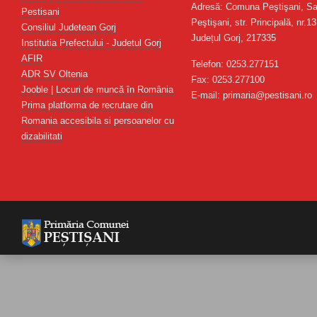
Adresă: Comuna Peştişani, Sa
Pestisani
Peştişani, str. Principală, nr.13
Consiliul Judetean Gorj
Județul Gorj, 217335
Institutia Prefectului - Judetul Gorj
AFIR
Telefon: 0253.277151
ADR SV Oltenia
Fax: 0253.277100
Jooble | Locuri de muncă în România
E-mail: primaria@pestisani.ro
Prima platforma de recrutare din
Romania accesibila si persoanelor cu
dizabilitati