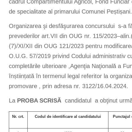
cadrul Compartimentului Agricol, Fond Funciar d
de specialitate al primarului Comunei Peștișani.
Organizarea şi desfăşurarea concursului s-a f
prevederilor art.VII din OUG nr. 115/2023–alin.(2) 
(7)/XI/XII din OUG 121/2023 pentru modificare
O.U.G. 57/2019 privind Codului administrativ cu
completările ulterioare ,Agenţia Naţională a Func
înștiințată în termenul legal referitor la organi
promovare , prin adresa nr. 3122/16.04.2024.
La
PROBA SCRISĂ
candidatul a obţinut urmă
Nr. crt.
Codul de identificare al candidatului
Punctajul 