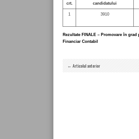
crt.
candidatului
1
3910
Rezultate FINALE – Promovare în grad p
Financiar Contabil
← Articolul anterior