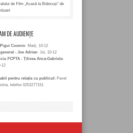
valului de Film „Acasă la Brâncuși” de
tișani
M DE AUDIENȚE
 Pigui Cosmin
: Marți, 10-12
 general - Joe Adrian
: Joi, 10-12
iciu FCPTA - Țilivea Anca-Gabriela
:
0-12
bil pentru relația cu publicul:
Pavel
stina, telefon 0253277151