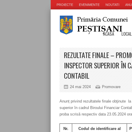
PROIECTE
EVENIMENTE
NOUTATI
ANU
ACASA
LOCAL
REZULTATE FINALE – PROM
INSPECTOR SUPERIOR ÎN C
CONTABIL
24 mai 2024
Promovare
Anunț privind rezultatele finale obţinute 
superior în cadrul Biroului Financiar Conta
proba scrisă respectiv data 23.05.2024 ora 
Nr.
Codul de identificare al
P