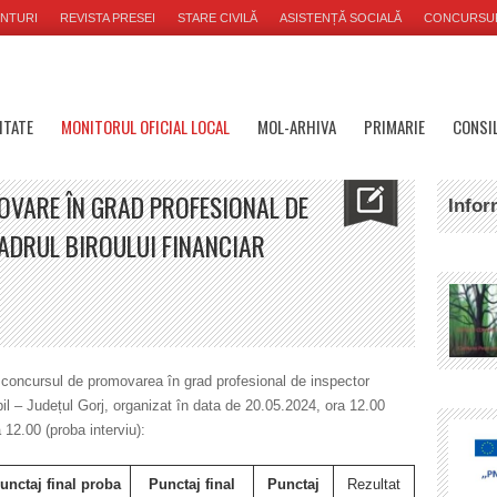
NTURI
REVISTA PRESEI
STARE CIVILĂ
ASISTENȚĂ SOCIALĂ
CONCURSU
ITATE
MONITORUL OFICIAL LOCAL
MOL-ARHIVA
PRIMARIE
CONSIL
OVARE ÎN GRAD PROFESIONAL DE
Infor
ADRUL BIROULUI FINANCIAR
la concursul de promovarea în grad profesional de inspector
bil – Județul Gorj, organizat în data de 20.05.2024, ora 12.00
12.00 (proba interviu):
unctaj final proba
Punctaj final
Punctaj
Rezultat