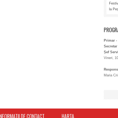
Festi
la Peș
PROGRA
Primar -
Secretar
Șef Serv
Vineri, 1
Responsa
Maria Cri
INFORMATII DE CONTACT
HARTA