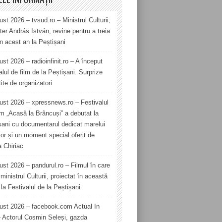
st 2026 – tvsud.ro – Ministrul Culturii,
er András István, revine pentru a treia
în acest an la Peștișani
st 2026 – radioinfinit.ro – A început
alul de film de la Peștișani. Surprize
ite de organizatori
ust 2026 – xpressnews.ro – Festivalul
lm „Acasă la Brâncuși” a debutat la
șani cu documentarul dedicat marelui
tor și un moment special oferit de
a Chiriac
ust 2026 – pandurul.ro – Filmul în care
ministrul Culturii, proiectat în această
la Festivalul de la Peștișani
ust 2026 – facebook.com Actual In
– Actorul Cosmin Seleși, gazda