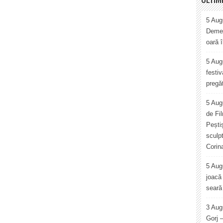
5 Augu
Demet
oară 
5 Augu
festiv
pregăt
5 Aug
de Fi
Pești
sculp
Corin
5 Aug
joacă 
seară 
3 Aug
Gorj 