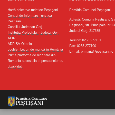
Hartă obiective turistice Peștișani
Primăria Comunei Peştişani
Centrul de Informare Turistica
Adresă: Comuna Peştişani, Sa
Pestisani
Peştişani, str. Principală, nr.13
Consiliul Judetean Gorj
Județul Gorj, 217335
Institutia Prefectului - Judetul Gorj
AFIR
Telefon: 0253.277151
ADR SV Oltenia
Fax: 0253.277100
Jooble | Locuri de muncă în România
E-mail: primaria@pestisani.ro
Prima platforma de recrutare din
Romania accesibila si persoanelor cu
dizabilitati