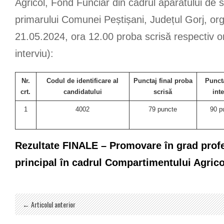
Agricol, Fond Funciar din cadrul aparatului de sp
primarului Comunei Peștișani, Județul Gorj, org
21.05.2024, ora 12.00 proba scrisă respectiv o
interviu):
Nr.
Codul de identificare al
Punctaj final proba
Puncta
crt.
candidatului
scrisă
int
1
4002
79 puncte
90 p
Rezultate FINALE – Promovare în grad profe
principal în cadrul Compartimentului Agric
← Articolul anterior