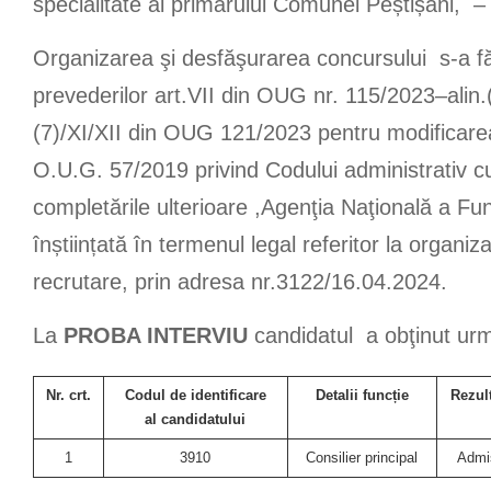
specialitate al primarului Comunei Peștișani, –
Organizarea şi desfăşurarea concursului s-a f
prevederilor art.VII din OUG nr. 115/2023–alin.(2) 
(7)/XI/XII din OUG 121/2023 pentru modificare
O.U.G. 57/2019 privind Codului administrativ cu
completările ulterioare ,Agenţia Naţională a Func
înștiințată în termenul legal referitor la organi
recrutare, prin adresa nr.3122/16.04.2024.
La
PROBA INTERVIU
candidatul a obţinut urm
Nr. crt.
Codul de identificare
Detalii funcție
Rezul
al candidatului
1
3910
Consilier principal
Admi