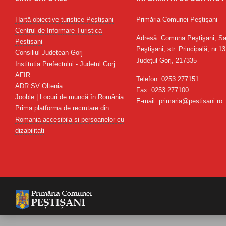
Hartă obiective turistice Peștișani
Primăria Comunei Peştişani
Centrul de Informare Turistica
Adresă: Comuna Peştişani, Sa
Pestisani
Peştişani, str. Principală, nr.13
Consiliul Judetean Gorj
Județul Gorj, 217335
Institutia Prefectului - Judetul Gorj
AFIR
Telefon: 0253.277151
ADR SV Oltenia
Fax: 0253.277100
Jooble | Locuri de muncă în România
E-mail: primaria@pestisani.ro
Prima platforma de recrutare din
Romania accesibila si persoanelor cu
dizabilitati